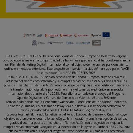
ESBOZOS TOT EN ART SL ha sido beneficiaria del Fondo Europeo de Desarrollo Regional
cuyo objetivo es mejorar la competitividad de las Pymes y gracias al cual ha puesto en marcha
un Plan de Marketing Digital Internacional con el objetivo de mejorar su posicionamiento
online en mercados exteriores. Este proyecto de inversión ha sido cofinanciado por el IVACE
en el marco del Plan ARA EMPRESES 2025.
ESBOZOS TOT EN ART SL ha sido beneficiaria de Fondos Europeos, cuyo objetivo es el
refuerzo del crecimiento sostenible y la competitividad de las PYMES, y gracias al cual ha
puesto en marcha un Plan de Acción con el objetivo de mejorar su competitividad mediante
la transformación digital, la promoción online y el comercio electrónico en mercados
internacionales durante el año 2025. Para ello ha contado con el apoyo del Programa
Xpande Digital de la Cámara de Comercio de Valencia. #EuropaSeSiente
Actividad financiada por la Generalitat Valenciana, Conselleria de Innovación, Industria,
Comercio y Turismo, en el marco de las ayudas dirigidas a la reactivación económica en
municipios afectados por la DANA (EMDANA 2025) con 9.884,31 €.
Esbozos totenart SL ha sido beneficiaria del Fondo Europeo de Desarrollo Regional, cuyo
objetivo es promover el desarrollo tecnológico, la innovación y una investigación de calidad,
gracias al cual ha puesto en marcha un Plan de Acción con el objetivo de mejorar la
competitividad empresarial apoyada en la innovación de la pyme, durante el año 2025. Para
ello ha contado con el apoyo del Programa Pyme Innova de la Cámara de Comercio de