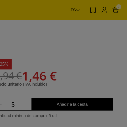
0
ES
-25%
1,46 €
,94 €
cio unitario (IVA incluido)
Añadir a la cesta
ntidad mínima de compra: 5 ud.