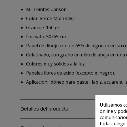
Mi-Teintes Canson
Color: Verde Mar (448)
Gramaje: 160 gr.
Formato: 50x65 cm.
Papel de dibujo con un 65% de algodon en su c
Gelatinado, con grano en nido de abeja en una c
Colores muy solidos a la luz.
Papeles libres de acido (excepto el negro).
Aplicacion: Idóneo para pastel, lapiz, acuarela, l
Utilizamos c
Detalles del producto
online y pod
comunicacion
todas, elegi