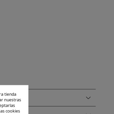
ra tienda
ar nuestras
eptarlas
las cookies