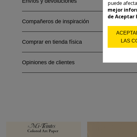
Envíos y devoluciones
puede afecta
mejor infor
de Aceptar 
Compañeros de inspiración
ACEPTA
LAS C
Comprar en tienda física
Opiniones de clientes