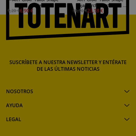
Verde
Caja Corcho Surtido de 3
6,90 €
23,18 €
9,20 €
30,90 €
Colores Primarios
SUSCRÍBETE A NUESTRA NEWSLETTER Y ENTÉRATE
DE LAS ÚLTIMAS NOTICIAS
NOSOTROS
AYUDA
LEGAL