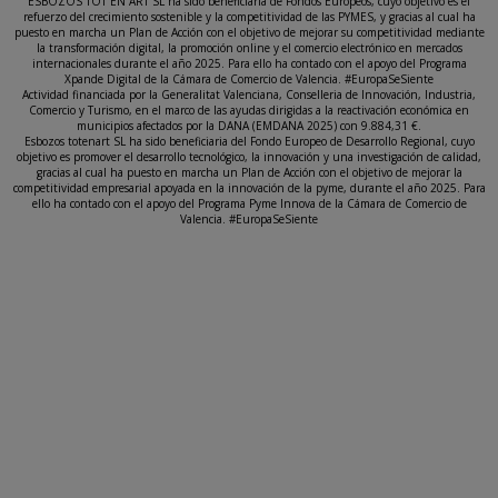
ESBOZOS TOT EN ART SL ha sido beneficiaria de Fondos Europeos, cuyo objetivo es el
refuerzo del crecimiento sostenible y la competitividad de las PYMES, y gracias al cual ha
puesto en marcha un Plan de Acción con el objetivo de mejorar su competitividad mediante
la transformación digital, la promoción online y el comercio electrónico en mercados
internacionales durante el año 2025. Para ello ha contado con el apoyo del Programa
Xpande Digital de la Cámara de Comercio de Valencia. #EuropaSeSiente
Actividad financiada por la Generalitat Valenciana, Conselleria de Innovación, Industria,
Comercio y Turismo, en el marco de las ayudas dirigidas a la reactivación económica en
municipios afectados por la DANA (EMDANA 2025) con 9.884,31 €.
Esbozos totenart SL ha sido beneficiaria del Fondo Europeo de Desarrollo Regional, cuyo
objetivo es promover el desarrollo tecnológico, la innovación y una investigación de calidad,
gracias al cual ha puesto en marcha un Plan de Acción con el objetivo de mejorar la
competitividad empresarial apoyada en la innovación de la pyme, durante el año 2025. Para
ello ha contado con el apoyo del Programa Pyme Innova de la Cámara de Comercio de
Valencia. #EuropaSeSiente