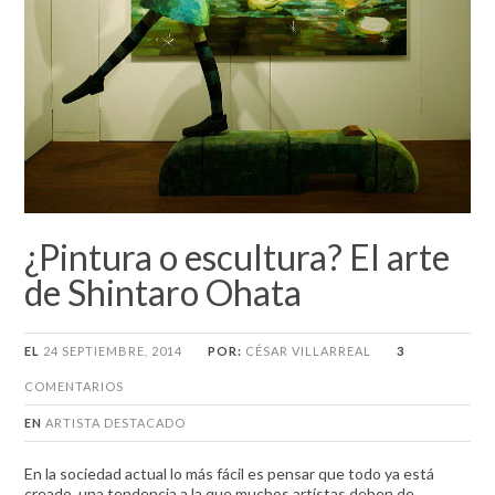
¿Pintura o escultura? El arte
de Shintaro Ohata
EL
24 SEPTIEMBRE, 2014
POR:
CÉSAR VILLARREAL
3
COMENTARIOS
EN
ARTISTA DESTACADO
En la sociedad actual lo más fácil es pensar que todo ya está
creado, una tendencia a la que muchos artistas deben de