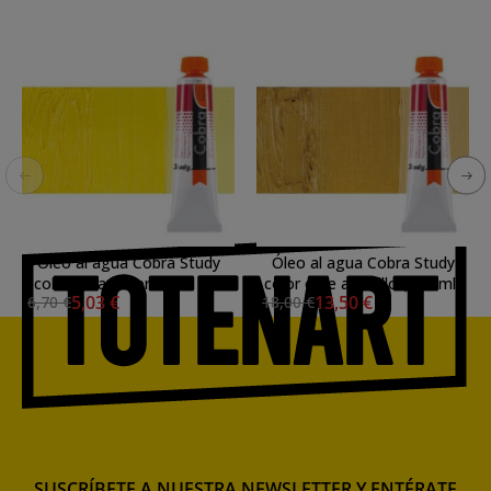
Óleo al agua Cobra Study
Óleo al agua Cobra Study
color amarillo primario (40
color ocre amarillo (200 ml)
5,03 €
13,50 €
6,70 €
18,00 €
ml)
SUSCRÍBETE A NUESTRA NEWSLETTER Y ENTÉRATE