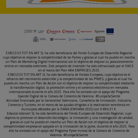
ESBOZOS TOT EN ART SL ha sido beneficiaria del Fondo Europeo de Desarrollo Regional
cuyo objetivo es mejorar la competitividad de las Pymes y gracias al cual ha puesto en marcha
un Plan de Marketing Digital Internacional con el objetivo de mejorar su posicionamiento
online en mercados exteriores. Este proyecto de inversión ha sido cofinanciado por el IVACE
en el marco del Plan ARA EMPRESES 2025.
ESBOZOS TOT EN ART SL ha sido beneficiaria de Fondos Europeos, cuyo objetivo es el
refuerzo del crecimiento sostenible y la competitividad de las PYMES, y gracias al cual ha
puesto en marcha un Plan de Acción con el objetivo de mejorar su competitividad mediante
la transformación digital, la promoción online y el comercio electrónico en mercados
internacionales durante el año 2025. Para ello ha contado con el apoyo del Programa
Xpande Digital de la Cámara de Comercio de Valencia. #EuropaSeSiente
Actividad financiada por la Generalitat Valenciana, Conselleria de Innovación, Industria,
Comercio y Turismo, en el marco de las ayudas dirigidas a la reactivación económica en
municipios afectados por la DANA (EMDANA 2025) con 9.884,31 €.
Esbozos totenart SL ha sido beneficiaria del Fondo Europeo de Desarrollo Regional, cuyo
objetivo es promover el desarrollo tecnológico, la innovación y una investigación de calidad,
gracias al cual ha puesto en marcha un Plan de Acción con el objetivo de mejorar la
competitividad empresarial apoyada en la innovación de la pyme, durante el año 2025. Para
ello ha contado con el apoyo del Programa Pyme Innova de la Cámara de Comercio de
Valencia. #EuropaSeSiente