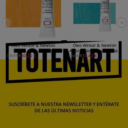
Óleo Winsor & Newton
Óleo Winsor & Newton
Artists color amarillo
Artists color turquesa ftalo
30,21 €
10,42 €
37,77 €
13,03 €
cadmio oscuro (37 ml)
(37 ml)
SUSCRÍBETE A NUESTRA NEWSLETTER Y ENTÉRATE
DE LAS ÚLTIMAS NOTICIAS