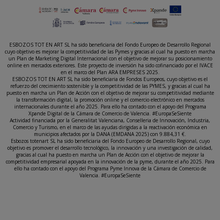
ESBOZOS TOT EN ART SL ha sido beneficiaria del Fondo Europeo de Desarrollo Regional
cuyo objetivo es mejorar la competitividad de las Pymes y gracias al cual ha puesto en marcha
un Plan de Marketing Digital Internacional con el objetivo de mejorar su posicionamiento
online en mercados exteriores. Este proyecto de inversión ha sido cofinanciado por el IVACE
en el marco del Plan ARA EMPRESES 2025.
ESBOZOS TOT EN ART SL ha sido beneficiaria de Fondos Europeos, cuyo objetivo es el
refuerzo del crecimiento sostenible y la competitividad de las PYMES, y gracias al cual ha
puesto en marcha un Plan de Acción con el objetivo de mejorar su competitividad mediante
la transformación digital, la promoción online y el comercio electrónico en mercados
internacionales durante el año 2025. Para ello ha contado con el apoyo del Programa
Xpande Digital de la Cámara de Comercio de Valencia. #EuropaSeSiente
Actividad financiada por la Generalitat Valenciana, Conselleria de Innovación, Industria,
Comercio y Turismo, en el marco de las ayudas dirigidas a la reactivación económica en
municipios afectados por la DANA (EMDANA 2025) con 9.884,31 €.
Esbozos totenart SL ha sido beneficiaria del Fondo Europeo de Desarrollo Regional, cuyo
objetivo es promover el desarrollo tecnológico, la innovación y una investigación de calidad,
gracias al cual ha puesto en marcha un Plan de Acción con el objetivo de mejorar la
competitividad empresarial apoyada en la innovación de la pyme, durante el año 2025. Para
ello ha contado con el apoyo del Programa Pyme Innova de la Cámara de Comercio de
Valencia. #EuropaSeSiente