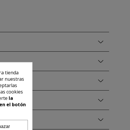
ra tienda
ar nuestras
eptarlas
las cookies
erte
la
en el botón
azar