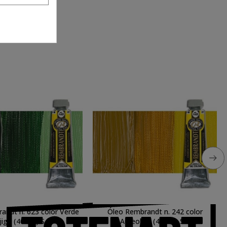
andt n. 623 color Verde
Óleo Rembrandt n. 242 color
Vejiga (40 ml.) S.2
Aureolina (40 ml.) S.4