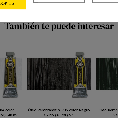
OOKIES
También te puede interesar
04 color
Óleo Rembrandt n. 735 color Negro
Óleo Rembr
0 ml.)
Oxido (40 ml.) S.1