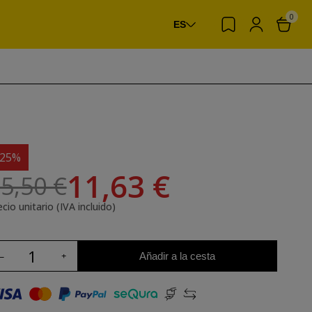
0
ES
-25%
11,63 €
5,50 €
cio unitario (IVA incluido)
Añadir a la cesta