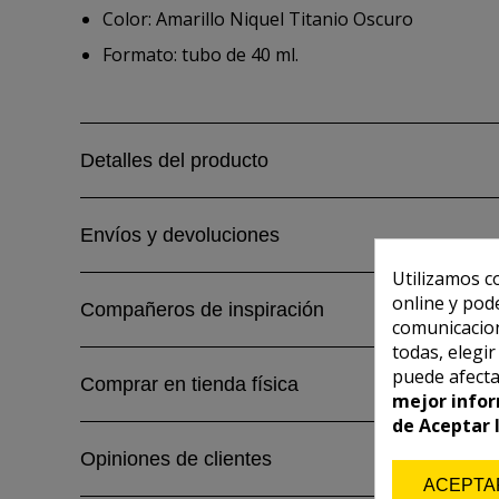
Color: Amarillo Niquel Titanio Oscuro
Formato: tubo de 40 ml.
Detalles del producto
Envíos y devoluciones
Utilizamos c
online y pod
Compañeros de inspiración
comunicacion
todas, elegi
puede afecta
Comprar en tienda física
mejor infor
de Aceptar 
Opiniones de clientes
ACEPTA