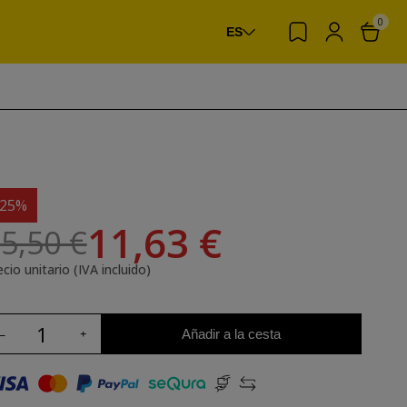
0
ES
-25%
11,63 €
5,50 €
cio unitario (IVA incluido)
Añadir a la cesta