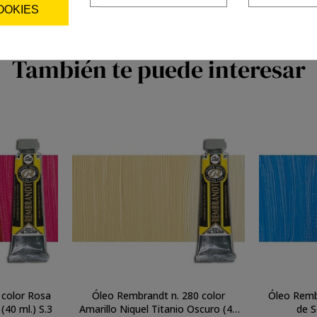
OOKIES
También te puede interesar
 color Rosa
Óleo Rembrandt n. 280 color
Óleo Rembr
Quinacridona (primario) (40 ml.) S.3
Amarillo Niquel Titanio Oscuro (40