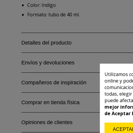
Color: Indigo
Formato: tubo de 40 ml.
Detalles del producto
Envíos y devoluciones
Utilizamos c
online y pod
Compañeros de inspiración
comunicacion
todas, elegi
puede afecta
Comprar en tienda física
mejor infor
de Aceptar 
Opiniones de clientes
ACEPTA