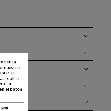
ra tienda
ar nuestras
eptarlas
las cookies
erte
la
en el botón
azar