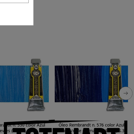
andt n. 530 color Azul
Óleo Rembrandt n. 576 color Azul
de Sevres (40 ml.) S.3
Ftalo Verde (primario) (40 ml.) S.3