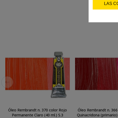
LAS C
Óleo Rembrandt n. 370 color Rojo
Óleo Rembrandt n. 366
Permanente Claro (40 ml.) S.3