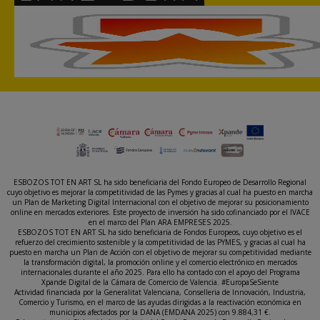
ESBOZOS TOT EN ART SL ha sido beneficiaria del Fondo Europeo de Desarrollo Regional
cuyo objetivo es mejorar la competitividad de las Pymes y gracias al cual ha puesto en marcha
un Plan de Marketing Digital Internacional con el objetivo de mejorar su posicionamiento
online en mercados exteriores. Este proyecto de inversión ha sido cofinanciado por el IVACE
en el marco del Plan ARA EMPRESES 2025.
ESBOZOS TOT EN ART SL ha sido beneficiaria de Fondos Europeos, cuyo objetivo es el
refuerzo del crecimiento sostenible y la competitividad de las PYMES, y gracias al cual ha
puesto en marcha un Plan de Acción con el objetivo de mejorar su competitividad mediante
la transformación digital, la promoción online y el comercio electrónico en mercados
internacionales durante el año 2025. Para ello ha contado con el apoyo del Programa
Xpande Digital de la Cámara de Comercio de Valencia. #EuropaSeSiente
Actividad financiada por la Generalitat Valenciana, Conselleria de Innovación, Industria,
Comercio y Turismo, en el marco de las ayudas dirigidas a la reactivación económica en
municipios afectados por la DANA (EMDANA 2025) con 9.884,31 €.