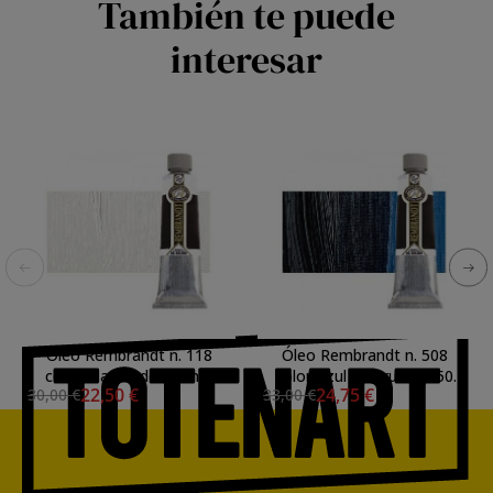
También te puede
interesar
Óleo Rembrandt n. 118
Óleo Rembrandt n. 508
color Blanco de Titanio
color Azul de Prusia (150
22,50 €
24,75 €
30,00 €
33,00 €
(aceite Linaza) (150 ml.) S.1
ml.) S.2