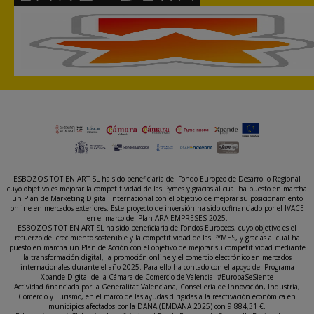
ESBOZOS TOT EN ART SL ha sido beneficiaria del Fondo Europeo de Desarrollo Regional
cuyo objetivo es mejorar la competitividad de las Pymes y gracias al cual ha puesto en marcha
un Plan de Marketing Digital Internacional con el objetivo de mejorar su posicionamiento
online en mercados exteriores. Este proyecto de inversión ha sido cofinanciado por el IVACE
en el marco del Plan ARA EMPRESES 2025.
ESBOZOS TOT EN ART SL ha sido beneficiaria de Fondos Europeos, cuyo objetivo es el
refuerzo del crecimiento sostenible y la competitividad de las PYMES, y gracias al cual ha
puesto en marcha un Plan de Acción con el objetivo de mejorar su competitividad mediante
la transformación digital, la promoción online y el comercio electrónico en mercados
internacionales durante el año 2025. Para ello ha contado con el apoyo del Programa
Xpande Digital de la Cámara de Comercio de Valencia. #EuropaSeSiente
Actividad financiada por la Generalitat Valenciana, Conselleria de Innovación, Industria,
Comercio y Turismo, en el marco de las ayudas dirigidas a la reactivación económica en
municipios afectados por la DANA (EMDANA 2025) con 9.884,31 €.