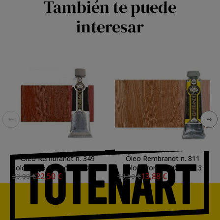
También te puede
interesar
Óleo Rembrandt n. 349
Óleo Rembrandt n. 811
color Rojo Venecia (150 ml.)
color Bronce (40 ml.) S.3
22,50 €
13,88 €
30,00 €
18,50 €
S.1