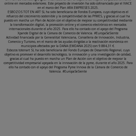
online en mercados exteriores. Este proyecto de inversión ha sido cofinanciado por el IVACE
en el marco del Plan ARA EMPRESES 2025.
ESBOZOS TOT EN ART SL ha sido beneficiaria de Fondos Europeos, cuyo objetivo es el
refuerzo del crecimiento sostenible y la competitividad de las PYMES, y gracias al cual ha
puesto en marcha un Plan de Acción con el objetivo de mejorar su competitividad mediante
la transformación digital, la promoción online y el comercio electrónico en mercados
internacionales durante el año 2025. Para ello ha contado con el apoyo del Programa
Xpande Digital de la Cámara de Comercio de Valencia. #EuropaSeSiente
Actividad financiada por la Generalitat Valenciana, Conselleria de Innovación, Industria,
Comercio y Turismo, en el marco de las ayudas dirigidas a la reactivación económica en
municipios afectados por la DANA (EMDANA 2025) con 9.884,31 €.
Esbozos totenart SL ha sido beneficiaria del Fondo Europeo de Desarrollo Regional, cuyo
objetivo es promover el desarrollo tecnológico, la innovación y una investigación de calidad,
gracias al cual ha puesto en marcha un Plan de Acción con el objetivo de mejorar la
competitividad empresarial apoyada en la innovación de la pyme, durante el año 2025. Para
ello ha contado con el apoyo del Programa Pyme Innova de la Cámara de Comercio de
Valencia. #EuropaSeSiente