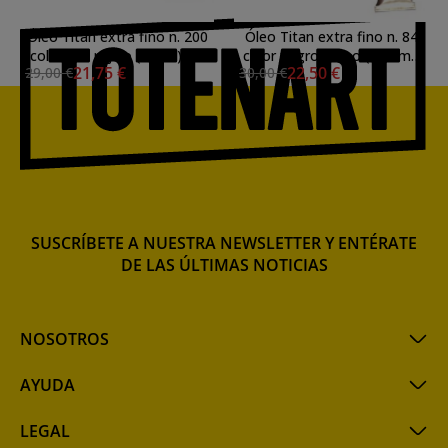
Óleo Titan extra fino n. 200
Óleo Titan extra fino n. 84
color oro rojizo (60 ml) S.3
color negro humo (200 ml)
21,75 €
22,50 €
29,00 €
30,00 €
S.1
SUSCRÍBETE A NUESTRA NEWSLETTER Y ENTÉRATE
DE LAS ÚLTIMAS NOTICIAS
NOSOTROS
AYUDA
LEGAL