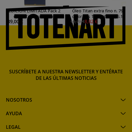
EDICIÓN LIMITADA Pack 2
Óleo Titan extra fino n. 79
óleos Titan extra fino
color gris Titan (60 ml) S.1
39,00 €
8,02 €
10,70 €
blanco titanio 200ml
SUSCRÍBETE A NUESTRA NEWSLETTER Y ENTÉRATE
DE LAS ÚLTIMAS NOTICIAS
NOSOTROS
AYUDA
LEGAL