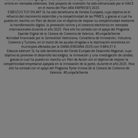
online en mercados exteriores. Este proyecto de inversión ha sido cofinanciado por el IVACE
en el marco del Plan ARA EMPRESES 2025.
ESBOZOS TOT EN ART SL ha sido beneficiaria de Fondos Europeos, cuyo objetivo es el
refuerzo del crecimiento sostenible y la competitividad de las PYMES, y gracias al cual ha
puesto en marcha un Plan de Acción con el objetivo de mejorar su competitividad mediante
la transformación digital, la promoción online y el comercio electrónico en mercados
internacionales durante el año 2025. Para ello ha contado con el apoyo del Programa
Xpande Digital de la Cámara de Comercio de Valencia. #EuropaSeSiente
Actividad financiada por la Generalitat Valenciana, Conselleria de Innovación, Industria,
Comercio y Turismo, en el marco de las ayudas dirigidas a la reactivación económica en
municipios afectados por la DANA (EMDANA 2025) con 9.884,31 €.
Esbozos totenart SL ha sido beneficiaria del Fondo Europeo de Desarrollo Regional, cuyo
objetivo es promover el desarrollo tecnológico, la innovación y una investigación de calidad,
gracias al cual ha puesto en marcha un Plan de Acción con el objetivo de mejorar la
competitividad empresarial apoyada en la innovación de la pyme, durante el año 2025. Para
ello ha contado con el apoyo del Programa Pyme Innova de la Cámara de Comercio de
Valencia. #EuropaSeSiente