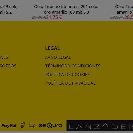
n. 69 color
Óleo Titan extra fino n. 201 color
Óleo Tita
ml) S.2
oro amarillo (60 ml) S.3
amarillo
21,75 €
28,
29,00 €
37,99 €
LEGAL
ONES
AVISO LEGAL
SOTROS
TÉRMINOS Y CONDICIONES
POLÍTICA DE COOKIES
POLÍTICA DE PRIVACIDAD