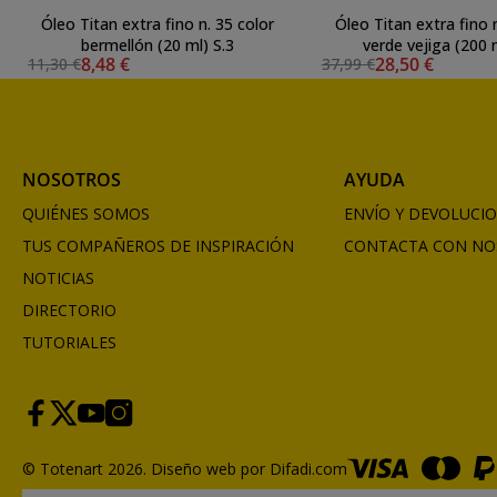
Óleo Titan extra fino n. 35 color
Óleo Titan extra fino 
bermellón (20 ml) S.3
verde vejiga (200 
8,48 €
28,50 €
11,30 €
37,99 €
NOSOTROS
AYUDA
QUIÉNES SOMOS
ENVÍO Y DEVOLUCI
TUS COMPAÑEROS DE INSPIRACIÓN
CONTACTA CON NO
NOTICIAS
DIRECTORIO
TUTORIALES
© Totenart 2026.
Diseño web por Difadi.com