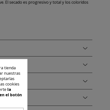
ve. El secado es progresivo y total y los coloridos
ra tienda
ar nuestras
eptarlas
las cookies
erte
la
en el botón