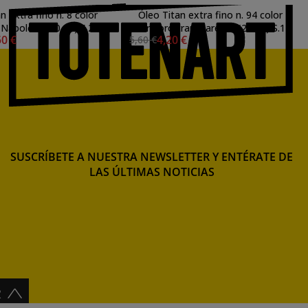
n extra fino n. 8 color
Óleo Titan extra fino n. 94 color
 Nápoles (200 ml) S.2
ocre oro transparente (20 ml) S.1
50 €
4,20 €
5,60 €
SUSCRÍBETE A NUESTRA NEWSLETTER Y ENTÉRATE DE
LAS ÚLTIMAS NOTICIAS