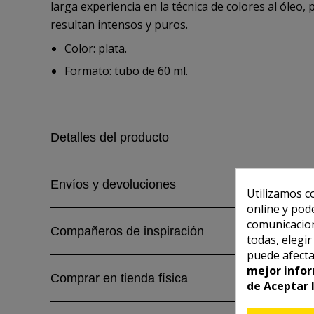
larga experiencia en la técnica de colores al óleo, 
resultan intensos y puros.
Color: plata.
Formato: tubo de 60 ml.
Detalles del producto
Envíos y devoluciones
Utilizamos c
online y pod
comunicacion
Compañeros de inspiración
todas, elegi
puede afecta
mejor infor
Comprar en tienda física
de Aceptar 