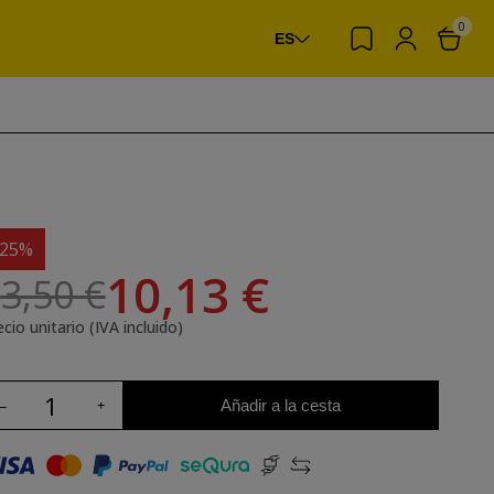
0
ES
-25%
10,13 €
3,50 €
cio unitario (IVA incluido)
Añadir a la cesta