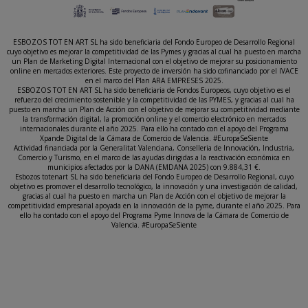
ESBOZOS TOT EN ART SL ha sido beneficiaria del Fondo Europeo de Desarrollo Regional
cuyo objetivo es mejorar la competitividad de las Pymes y gracias al cual ha puesto en marcha
un Plan de Marketing Digital Internacional con el objetivo de mejorar su posicionamiento
online en mercados exteriores. Este proyecto de inversión ha sido cofinanciado por el IVACE
en el marco del Plan ARA EMPRESES 2025.
ESBOZOS TOT EN ART SL ha sido beneficiaria de Fondos Europeos, cuyo objetivo es el
refuerzo del crecimiento sostenible y la competitividad de las PYMES, y gracias al cual ha
puesto en marcha un Plan de Acción con el objetivo de mejorar su competitividad mediante
la transformación digital, la promoción online y el comercio electrónico en mercados
internacionales durante el año 2025. Para ello ha contado con el apoyo del Programa
Xpande Digital de la Cámara de Comercio de Valencia. #EuropaSeSiente
Actividad financiada por la Generalitat Valenciana, Conselleria de Innovación, Industria,
Comercio y Turismo, en el marco de las ayudas dirigidas a la reactivación económica en
municipios afectados por la DANA (EMDANA 2025) con 9.884,31 €.
Esbozos totenart SL ha sido beneficiaria del Fondo Europeo de Desarrollo Regional, cuyo
objetivo es promover el desarrollo tecnológico, la innovación y una investigación de calidad,
gracias al cual ha puesto en marcha un Plan de Acción con el objetivo de mejorar la
competitividad empresarial apoyada en la innovación de la pyme, durante el año 2025. Para
ello ha contado con el apoyo del Programa Pyme Innova de la Cámara de Comercio de
Valencia. #EuropaSeSiente