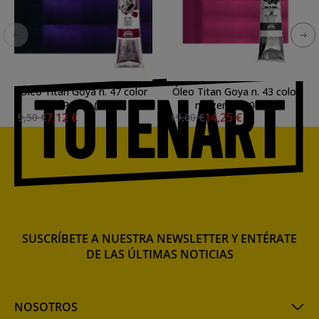
Óleo Titan Goya n. 47 color
Óleo Titan Goya n. 43 color
azul Prusia (60 ml)
magenta, 200 ml.
7,12 €
14,25 €
9,50 €
19,00 €
SUSCRÍBETE A NUESTRA NEWSLETTER Y ENTÉRATE
DE LAS ÚLTIMAS NOTICIAS
NOSOTROS