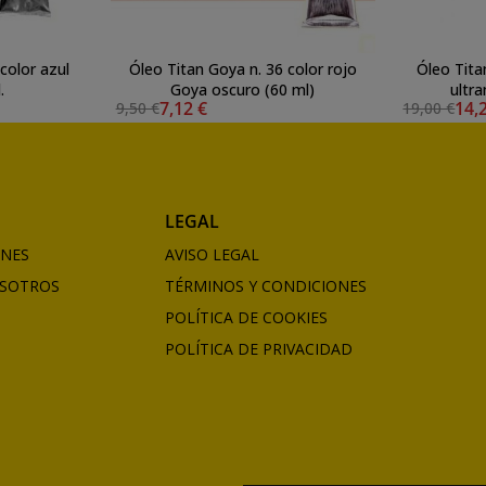
color azul
Óleo Titan Goya n. 36 color rojo
Óleo Tita
.
Goya oscuro (60 ml)
ultra
7,12 €
14,
9,50 €
19,00 €
LEGAL
ONES
AVISO LEGAL
SOTROS
TÉRMINOS Y CONDICIONES
POLÍTICA DE COOKIES
POLÍTICA DE PRIVACIDAD