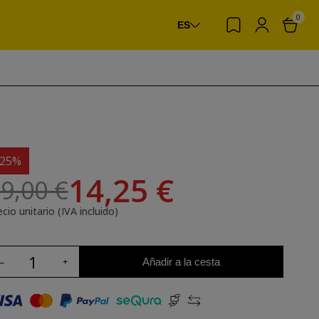
0
ES
-25%
14,25 €
9,00 €
cio unitario (IVA incluido)
Añadir a la cesta