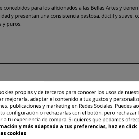
 concebidos para los aficionados a las Bellas Artes y tienen 
dad y presentan una consistencia pastosa, dúctil y suave, con
s y puros.
ookies propias y de terceros para conocer los usos de nuest
er mejorarla, adaptar el contenido a tus gustos y personaliz
es, publicaciones y marketing en Redes Sociales. Puedes ac
r tu configuración o rechazarlas con el botón, pero rechazar 
r a tu experiencia de compra. Si quieres que podamos ofrec
mación y más adaptada a tus preferencias, haz en click 
las cookies