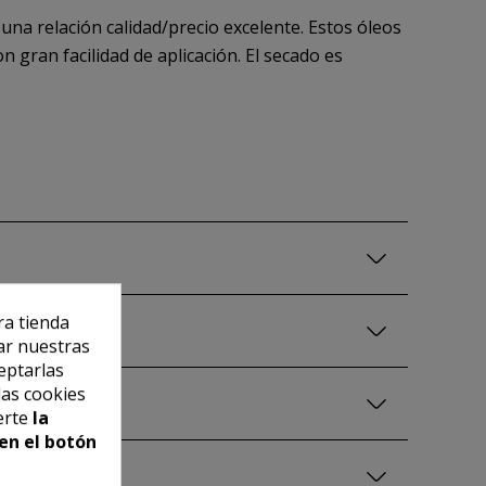
una relación calidad/precio excelente. Estos óleos
 gran facilidad de aplicación. El secado es
ra tienda
ar nuestras
eptarlas
las cookies
erte
la
en el botón