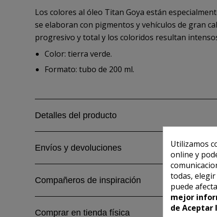
Los colores al óleo Titan Goya están especialmente
se elaboran con pigmentos y vehículos de gran cali
progresivo y total y los coloridos resultan intenso
Color: tierra verde.
Formato: tubo de 200 ml.
Detalles del producto
Utilizamos c
Envíos y devoluciones
online y pod
comunicacion
todas, elegi
Compañeros de inspiración
puede afecta
mejor infor
de Aceptar 
Comprar en tienda física