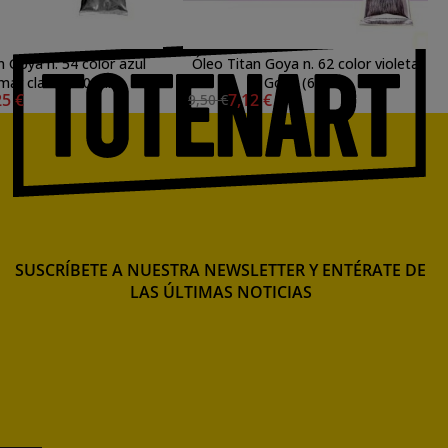
n Goya n. 54 color azul
Óleo Titan Goya n. 62 color violeta
mar claro, 200 ml.
Goya (60 ml)
25 €
7,12 €
9,50 €
SUSCRÍBETE A NUESTRA NEWSLETTER Y ENTÉRATE DE
LAS ÚLTIMAS NOTICIAS