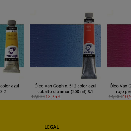
color azul
Óleo Van Gogh n. 512 color azul
Óleo Van G
l) S.2
cobalto ultramar (200 ml) S.1
rojo pe
12,75 €
10,
17,00 €
14,00 €
LEGAL