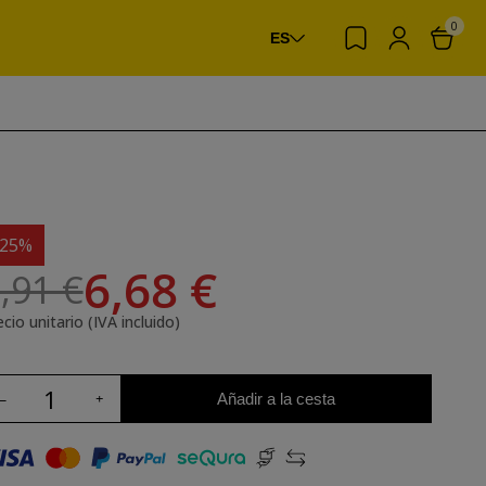
0
ES
-25%
6,68 €
,91 €
cio unitario (IVA incluido)
Añadir a la cesta