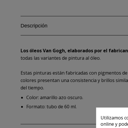
Descripción
Los óleos Van Gogh, elaborados por el fabrica
todas las variantes de pintura al óleo.
Estas pinturas están fabricadas con pigmentos de 
colores presentan una consistencia y brillos simi
del tiempo.
Color: amarillo azo oscuro.
Formato: tubo de 60 ml.
Utilizamos c
online y pod