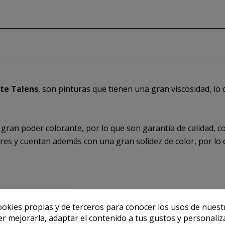
nte Talens
, son pinturas que tienen una gran viscosidad, lo
gran poder colorante, por lo que son garantía de calidad, c
lares y cuentan además con una gran solidez de color, por l
ookies propias y de terceros para conocer los usos de nuest
er mejorarla, adaptar el contenido a tus gustos y personaliz