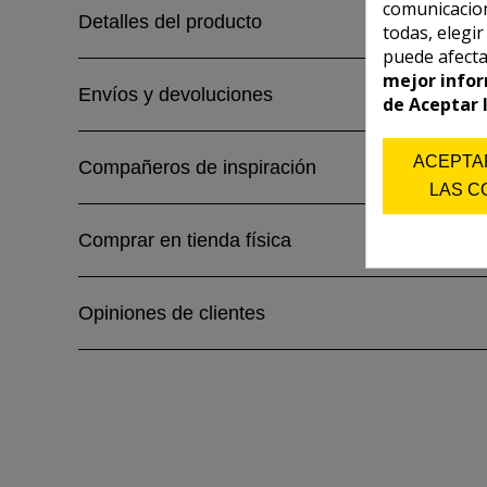
comunicacion
Detalles del producto
todas, elegi
puede afecta
mejor infor
Envíos y devoluciones
de Aceptar 
ACEPTA
Compañeros de inspiración
LAS C
Comprar en tienda física
Opiniones de clientes