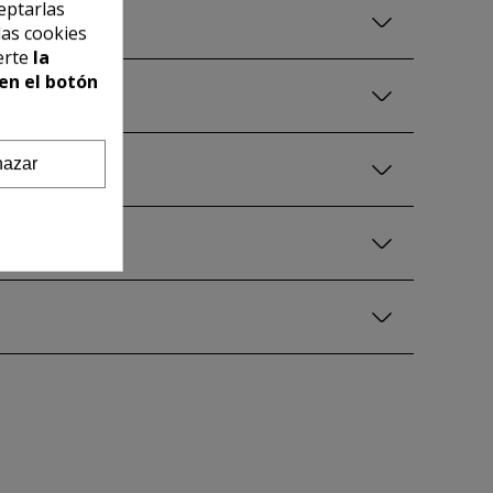
eptarlas
las cookies
erte
la
en el botón
azar