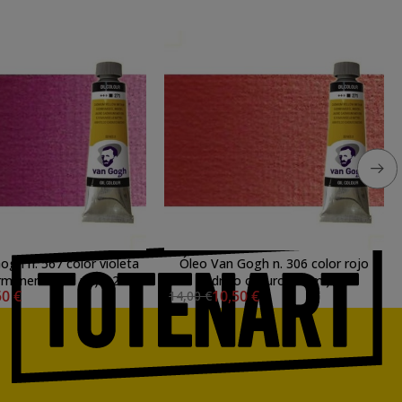
ogh n. 567 color violeta
Óleo Van Gogh n. 306 color rojo
rmanente (60 ml) S.2
cadmio oscuro (60 ml) S.2
50 €
10,50 €
14,00 €