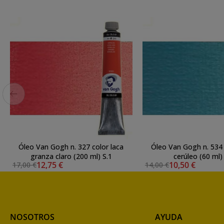
Óleo Van Gogh n. 327 color laca
Óleo Van Gogh n. 534 
granza claro (200 ml) S.1
cerúleo (60 m
12,75 €
10,50 €
17,00 €
14,00 €
NOSOTROS
AYUDA