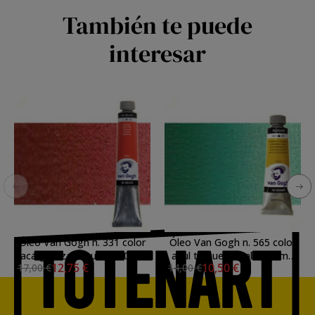
También te puede
interesar
Óleo Van Gogh n. 331 color
Óleo Van Gogh n. 565 color
laca granza oscuro (200 ml)
azul turquesa ftalo (60 ml)
12,75 €
10,50 €
17,00 €
14,00 €
S.1
S.2