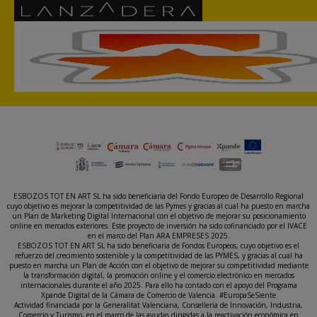
ESBOZOS TOT EN ART SL ha sido beneficiaria del Fondo Europeo de Desarrollo Regional
cuyo objetivo es mejorar la competitividad de las Pymes y gracias al cual ha puesto en marcha
un Plan de Marketing Digital Internacional con el objetivo de mejorar su posicionamiento
online en mercados exteriores. Este proyecto de inversión ha sido cofinanciado por el IVACE
en el marco del Plan ARA EMPRESES 2025.
ESBOZOS TOT EN ART SL ha sido beneficiaria de Fondos Europeos, cuyo objetivo es el
refuerzo del crecimiento sostenible y la competitividad de las PYMES, y gracias al cual ha
puesto en marcha un Plan de Acción con el objetivo de mejorar su competitividad mediante
la transformación digital, la promoción online y el comercio electrónico en mercados
internacionales durante el año 2025. Para ello ha contado con el apoyo del Programa
Xpande Digital de la Cámara de Comercio de Valencia. #EuropaSeSiente
Actividad financiada por la Generalitat Valenciana, Conselleria de Innovación, Industria,
Comercio y Turismo, en el marco de las ayudas dirigidas a la reactivación económica en