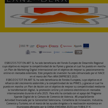
ESBOZOS TOT EN ART SL ha sido beneficiaria del Fondo Europeo de Desarrollo Regional
cuyo objetivo es mejorar la competitividad de las Pymes y gracias al cual ha puesto en marcha
un Plan de Marketing Digital Internacional con el objetivo de mejorar su posicionamiento
online en mercados exteriores. Este proyecto de inversión ha sido cofinanciado por el IVACE
en el marco del Plan ARA EMPRESES 2025.
ESBOZOS TOT EN ART SL ha sido beneficiaria de Fondos Europeos, cuyo objetivo es el
refuerzo del crecimiento sostenible y la competitividad de las PYMES, y gracias al cual ha
puesto en marcha un Plan de Acción con el objetivo de mejorar su competitividad mediante
la transformación digital, la promoción online y el comercio electrónico en mercados
internacionales durante el año 2025. Para ello ha contado con el apoyo del Programa
Xpande Digital de la Cámara de Comercio de Valencia. #EuropaSeSiente
Actividad financiada por la Generalitat Valenciana, Conselleria de Innovación, Industria,
Comercio y Turismo, en el marco de las ayudas dirigidas a la reactivación económica en
municipios afectados por la DANA (EMDANA 2025) con 9.884,31 €.