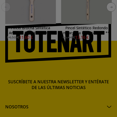
Pincel Brocha Sintética
Pincel Sintético Redondo
Ancha la Pajarita ,nº60 **
m/largo la Pajarita ,nº25 **
11,60 €
13,16 €
14,50 €
16,44 €
SUSCRÍBETE A NUESTRA NEWSLETTER Y ENTÉRATE
DE LAS ÚLTIMAS NOTICIAS
NOSOTROS