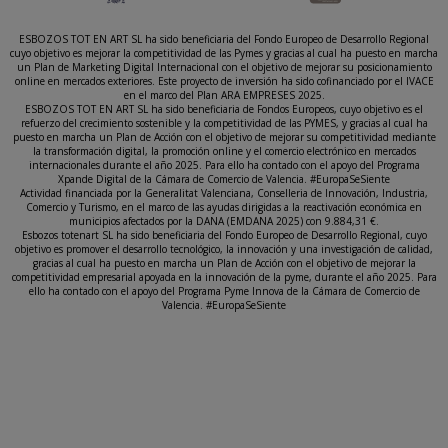
ESBOZOS TOT EN ART SL ha sido beneficiaria del Fondo Europeo de Desarrollo Regional
cuyo objetivo es mejorar la competitividad de las Pymes y gracias al cual ha puesto en marcha
un Plan de Marketing Digital Internacional con el objetivo de mejorar su posicionamiento
online en mercados exteriores. Este proyecto de inversión ha sido cofinanciado por el IVACE
en el marco del Plan ARA EMPRESES 2025.
ESBOZOS TOT EN ART SL ha sido beneficiaria de Fondos Europeos, cuyo objetivo es el
refuerzo del crecimiento sostenible y la competitividad de las PYMES, y gracias al cual ha
puesto en marcha un Plan de Acción con el objetivo de mejorar su competitividad mediante
la transformación digital, la promoción online y el comercio electrónico en mercados
internacionales durante el año 2025. Para ello ha contado con el apoyo del Programa
Xpande Digital de la Cámara de Comercio de Valencia. #EuropaSeSiente
Actividad financiada por la Generalitat Valenciana, Conselleria de Innovación, Industria,
Comercio y Turismo, en el marco de las ayudas dirigidas a la reactivación económica en
municipios afectados por la DANA (EMDANA 2025) con 9.884,31 €.
Esbozos totenart SL ha sido beneficiaria del Fondo Europeo de Desarrollo Regional, cuyo
objetivo es promover el desarrollo tecnológico, la innovación y una investigación de calidad,
gracias al cual ha puesto en marcha un Plan de Acción con el objetivo de mejorar la
competitividad empresarial apoyada en la innovación de la pyme, durante el año 2025. Para
ello ha contado con el apoyo del Programa Pyme Innova de la Cámara de Comercio de
Valencia. #EuropaSeSiente