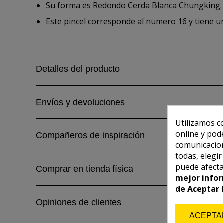
Su forma es Redondo Cerda Blanca Chungking.
Este pincel corresponde al numero 16 y tiene u
Detalles del producto
Envíos y devoluciones
Utilizamos c
online y pod
Compañeros de inspiración
comunicacion
todas, elegi
puede afecta
Comprar en tienda física
mejor infor
de Aceptar 
Opiniones de clientes
ACEPTA