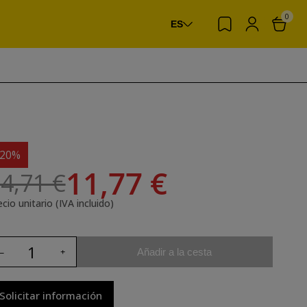
0
ES
-20%
11,77 €
4,71 €
cio unitario (IVA incluido)
Añadir a la cesta
Solicitar información