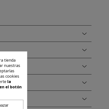
ra tienda
ar nuestras
eptarlas
las cookies
erte
la
en el botón
azar