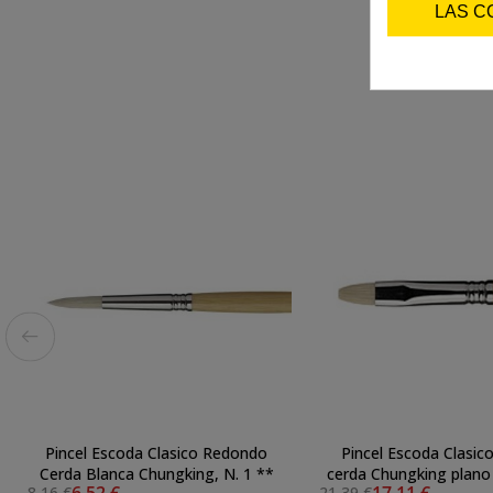
LAS C
Pincel Escoda Clasico Redondo
Pincel Escoda Clasico
Cerda Blanca Chungking, N. 1 **
cerda Chungking plano
6,52 €
17,11 €
8,16 €
21,39 €