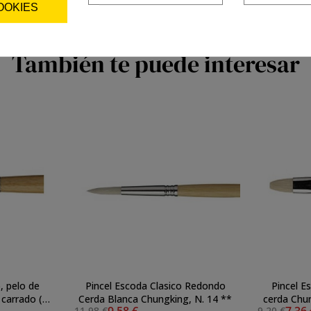
OOKIES
También te puede interesar
, pelo de
Pincel Escoda Clasico Redondo
Pincel E
 carrado (n
Cerda Blanca Chungking, N. 14 **
cerda Chun
9,58 €
7,36
11,98 €
9,20 €