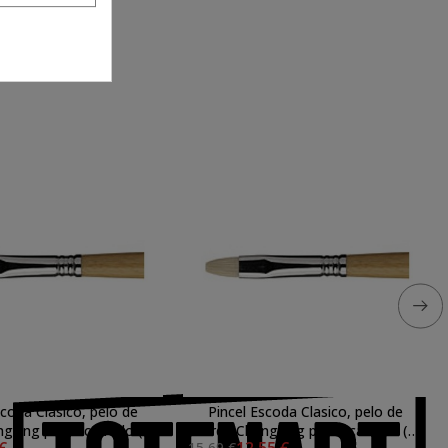
scoda Clasico, pelo de
Pincel Escoda Clasico, pelo de
gking plano carrado (n
cerda Chungking plano carrado (n
 €
12,55 €
15,69 €