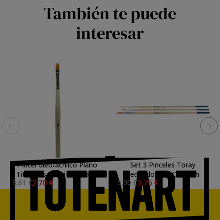
También te puede
interesar
Pincel óleo/acrílico Plano
Set 3 Pinceles Toray
TitanArts, sintético Toray
Redondos Art Creation
2,70 €
3,75 €
3,61 €
5,00 €
3594/12