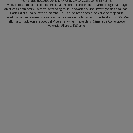
municipios afectados por la DANA (EMDANA 2025) con 9.884,31 €.
Esbozos totenart SL ha sido beneficiaria del Fondo Europeo de Desarrollo Regional, cuyo
objetivo es promover el desarrollo tecnológico, la innovación y una investigación de calidad,
gracias al cual ha puesto en marcha un Plan de Acción con el objetivo de mejorar la
competitividad empresarial apoyada en la innovación de la pyme, durante el año 2025. Para
ello ha contado con el apoyo del Programa Pyme Innova de la Cámara de Comercio de
Valencia. #EuropaSeSiente