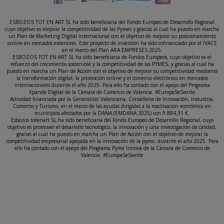
ESBOZOS TOT EN ART SL ha sido beneficiaria del Fondo Europeo de Desarrollo Regional
cuyo objetivo es mejorar la competitividad de las Pymes y gracias al cual ha puesto en marcha
un Plan de Marketing Digital Internacional con el objetivo de mejorar su posicionamiento
online en mercados exteriores. Este proyecto de inversión ha sido cofinanciado por el IVACE
en el marco del Plan ARA EMPRESES 2025.
ESBOZOS TOT EN ART SL ha sido beneficiaria de Fondos Europeos, cuyo objetivo es el
refuerzo del crecimiento sostenible y la competitividad de las PYMES, y gracias al cual ha
puesto en marcha un Plan de Acción con el objetivo de mejorar su competitividad mediante
la transformación digital, la promoción online y el comercio electrónico en mercados
internacionales durante el año 2025. Para ello ha contado con el apoyo del Programa
Xpande Digital de la Cámara de Comercio de Valencia. #EuropaSeSiente
Actividad financiada por la Generalitat Valenciana, Conselleria de Innovación, Industria,
Comercio y Turismo, en el marco de las ayudas dirigidas a la reactivación económica en
municipios afectados por la DANA (EMDANA 2025) con 9.884,31 €.
Esbozos totenart SL ha sido beneficiaria del Fondo Europeo de Desarrollo Regional, cuyo
objetivo es promover el desarrollo tecnológico, la innovación y una investigación de calidad,
gracias al cual ha puesto en marcha un Plan de Acción con el objetivo de mejorar la
competitividad empresarial apoyada en la innovación de la pyme, durante el año 2025. Para
ello ha contado con el apoyo del Programa Pyme Innova de la Cámara de Comercio de
Valencia. #EuropaSeSiente