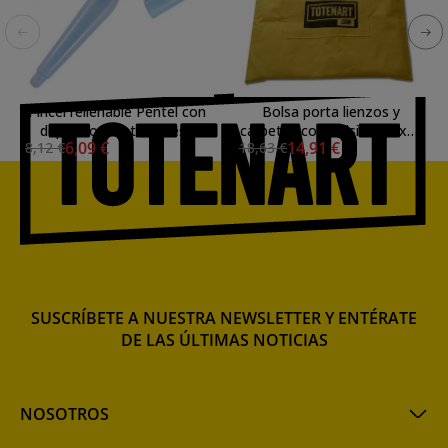
Pincel rellenable Pentel con
Bolsa porta lienzos y
depósito, punta Gruesa
carpetas con bolsillo (81x68
6,09 €
14,91 €
8,12 €
18,63 €
cm)
SUSCRÍBETE A NUESTRA NEWSLETTER Y ENTÉRATE
DE LAS ÚLTIMAS NOTICIAS
NOSOTROS