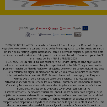
ESBOZOS TOT EN ART SL ha sido beneficiaria del Fondo Europeo de Desarrollo Regional
cuyo objetivo es mejorar la competitividad de las Pymes y gracias al cual ha puesto en marcha
un Plan de Marketing Digital Internacional con el objetivo de mejorar su posicionamiento
online en mercados exteriores. Este proyecto de inversión ha sido cofinanciado por el IVACE
en el marco del Plan ARA EMPRESES 2025.
ESBOZOS TOT EN ART SL ha sido beneficiaria de Fondos Europeos, cuyo objetivo es el
refuerzo del crecimiento sostenible y la competitividad de las PYMES, y gracias al cual ha
puesto en marcha un Plan de Acción con el objetivo de mejorar su competitividad mediante
la transformación digital, la promoción online y el comercio electrónico en mercados
internacionales durante el año 2025. Para ello ha contado con el apoyo del Programa
Xpande Digital de la Cámara de Comercio de Valencia. #EuropaSeSiente
Actividad financiada por la Generalitat Valenciana, Conselleria de Innovación, Industria,
Comercio y Turismo, en el marco de las ayudas dirigidas a la reactivación económica en
municipios afectados por la DANA (EMDANA 2025) con 9.884,31 €.
Esbozos totenart SL ha sido beneficiaria del Fondo Europeo de Desarrollo Regional, cuyo
objetivo es promover el desarrollo tecnológico, la innovación y una investigación de calidad,
gracias al cual ha puesto en marcha un Plan de Acción con el objetivo de mejorar la
competitividad empresarial apoyada en la innovación de la pyme, durante el año 2025. Para
ello ha contado con el apoyo del Programa Pyme Innova de la Cámara de Comercio de