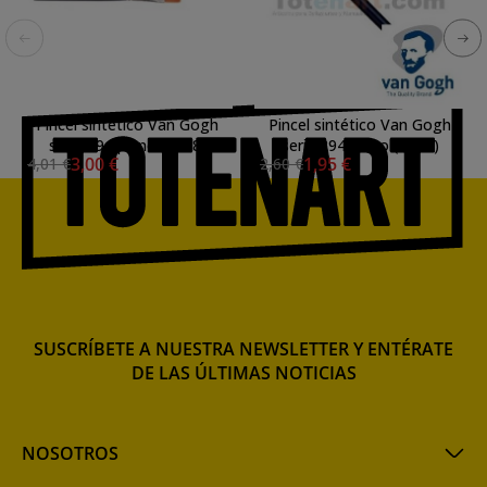
Pincel sintético Van Gogh
Pincel sintético Van Gogh
serie 294 plano (nº 08)
serie 294 plano (nº 01)
3,00 €
1,95 €
4,01 €
2,60 €
SUSCRÍBETE A NUESTRA NEWSLETTER Y ENTÉRATE
DE LAS ÚLTIMAS NOTICIAS
NOSOTROS