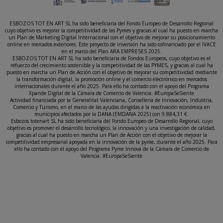
ESBOZOS TOT EN ART SL ha sido beneficiaria del Fondo Europeo de Desarrollo Regional
cuyo objetivo es mejorar la competitividad de las Pymes y gracias al cual ha puesto en marcha
un Plan de Marketing Digital Internacional con el objetivo de mejorar su posicionamiento
online en mercados exteriores. Este proyecto de inversión ha sido cofinanciado por el IVACE
en el marco del Plan ARA EMPRESES 2025.
ESBOZOS TOT EN ART SL ha sido beneficiaria de Fondos Europeos, cuyo objetivo es el
refuerzo del crecimiento sostenible y la competitividad de las PYMES, y gracias al cual ha
puesto en marcha un Plan de Acción con el objetivo de mejorar su competitividad mediante
la transformación digital, la promoción online y el comercio electrónico en mercados
internacionales durante el año 2025. Para ello ha contado con el apoyo del Programa
Xpande Digital de la Cámara de Comercio de Valencia. #EuropaSeSiente
Actividad financiada por la Generalitat Valenciana, Conselleria de Innovación, Industria,
Comercio y Turismo, en el marco de las ayudas dirigidas a la reactivación económica en
municipios afectados por la DANA (EMDANA 2025) con 9.884,31 €.
Esbozos totenart SL ha sido beneficiaria del Fondo Europeo de Desarrollo Regional, cuyo
objetivo es promover el desarrollo tecnológico, la innovación y una investigación de calidad,
gracias al cual ha puesto en marcha un Plan de Acción con el objetivo de mejorar la
competitividad empresarial apoyada en la innovación de la pyme, durante el año 2025. Para
ello ha contado con el apoyo del Programa Pyme Innova de la Cámara de Comercio de
Valencia. #EuropaSeSiente