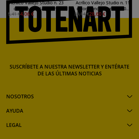
Acrílico Vallejo Studio n. 23
Acrílico Vallejo Studio n. 11
color magenta (58 ml)
color blanco titanio (1000
4,06 €
28,60 €
5,41 €
38,14 €
ml)
SUSCRÍBETE A NUESTRA NEWSLETTER Y ENTÉRATE
DE LAS ÚLTIMAS NOTICIAS
NOSOTROS
AYUDA
LEGAL