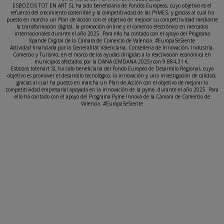
ESBOZOS TOT EN ART SL ha sido beneficiaria de Fondos Europeos, cuyo objetivo es el
refuerzo del crecimiento sostenible y la competitividad de las PYMES, y gracias al cual ha
puesto en marcha un Plan de Acción con el objetivo de mejorar su competitividad mediante
la transformación digital, la promoción online y el comercio electrónico en mercados
internacionales durante el año 2025. Para ello ha contado con el apoyo del Programa
Xpande Digital de la Cámara de Comercio de Valencia. #EuropaSeSiente
Actividad financiada por la Generalitat Valenciana, Conselleria de Innovación, Industria,
Comercio y Turismo, en el marco de las ayudas dirigidas a la reactivación económica en
municipios afectados por la DANA (EMDANA 2025) con 9.884,31 €.
Esbozos totenart SL ha sido beneficiaria del Fondo Europeo de Desarrollo Regional, cuyo
objetivo es promover el desarrollo tecnológico, la innovación y una investigación de calidad,
gracias al cual ha puesto en marcha un Plan de Acción con el objetivo de mejorar la
competitividad empresarial apoyada en la innovación de la pyme, durante el año 2025. Para
ello ha contado con el apoyo del Programa Pyme Innova de la Cámara de Comercio de
Valencia. #EuropaSeSiente