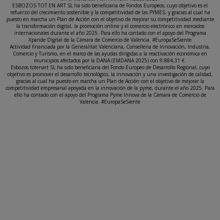
ESBOZOS TOT EN ART SL ha sido beneficiaria de Fondos Europeos, cuyo objetivo es el
refuerzo del crecimiento sostenible y la competitividad de las PYMES, y gracias al cual ha
puesto en marcha un Plan de Acción con el objetivo de mejorar su competitividad mediante
la transformación digital, la promoción online y el comercio electrónico en mercados
internacionales durante el año 2025. Para ello ha contado con el apoyo del Programa
Xpande Digital de la Cámara de Comercio de Valencia. #EuropaSeSiente
Actividad financiada por la Generalitat Valenciana, Conselleria de Innovación, Industria,
Comercio y Turismo, en el marco de las ayudas dirigidas a la reactivación económica en
municipios afectados por la DANA (EMDANA 2025) con 9.884,31 €.
Esbozos totenart SL ha sido beneficiaria del Fondo Europeo de Desarrollo Regional, cuyo
objetivo es promover el desarrollo tecnológico, la innovación y una investigación de calidad,
gracias al cual ha puesto en marcha un Plan de Acción con el objetivo de mejorar la
competitividad empresarial apoyada en la innovación de la pyme, durante el año 2025. Para
ello ha contado con el apoyo del Programa Pyme Innova de la Cámara de Comercio de
Valencia. #EuropaSeSiente