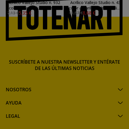
Acrílico Vallejo Studio n. 932
Acrílico Vallejo Studio n. 43
color naranja fluorescente
color amarillo cadmio pálido
5,35 €
8,68 €
7,13 €
11,57 €
(58 ml)
(200 ml)
SUSCRÍBETE A NUESTRA NEWSLETTER Y ENTÉRATE
DE LAS ÚLTIMAS NOTICIAS
NOSOTROS
AYUDA
LEGAL