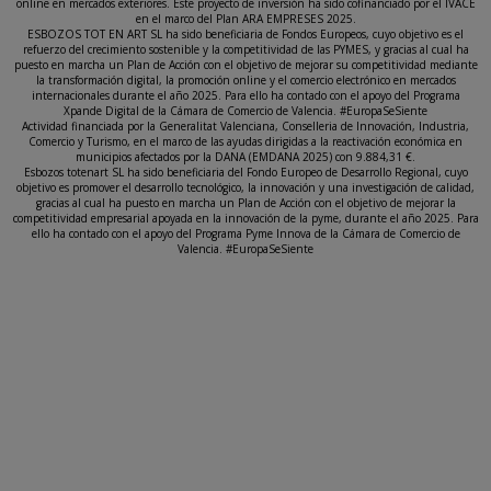
online en mercados exteriores. Este proyecto de inversión ha sido cofinanciado por el IVACE
en el marco del Plan ARA EMPRESES 2025.
ESBOZOS TOT EN ART SL ha sido beneficiaria de Fondos Europeos, cuyo objetivo es el
refuerzo del crecimiento sostenible y la competitividad de las PYMES, y gracias al cual ha
puesto en marcha un Plan de Acción con el objetivo de mejorar su competitividad mediante
la transformación digital, la promoción online y el comercio electrónico en mercados
internacionales durante el año 2025. Para ello ha contado con el apoyo del Programa
Xpande Digital de la Cámara de Comercio de Valencia. #EuropaSeSiente
Actividad financiada por la Generalitat Valenciana, Conselleria de Innovación, Industria,
Comercio y Turismo, en el marco de las ayudas dirigidas a la reactivación económica en
municipios afectados por la DANA (EMDANA 2025) con 9.884,31 €.
Esbozos totenart SL ha sido beneficiaria del Fondo Europeo de Desarrollo Regional, cuyo
objetivo es promover el desarrollo tecnológico, la innovación y una investigación de calidad,
gracias al cual ha puesto en marcha un Plan de Acción con el objetivo de mejorar la
competitividad empresarial apoyada en la innovación de la pyme, durante el año 2025. Para
ello ha contado con el apoyo del Programa Pyme Innova de la Cámara de Comercio de
Valencia. #EuropaSeSiente