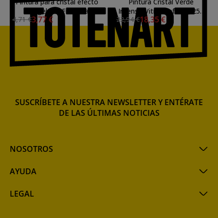
Pintura para cristal efecto
Pintura Cristal Verde
congelado-Frost La
Intenso Vitrail Lefranc, 250
3,77 €
18,35 €
4,71 €
22,94 €
Pajarita, 50 ml.
ml.-534
SUSCRÍBETE A NUESTRA NEWSLETTER Y ENTÉRATE
DE LAS ÚLTIMAS NOTICIAS
NOSOTROS
AYUDA
LEGAL