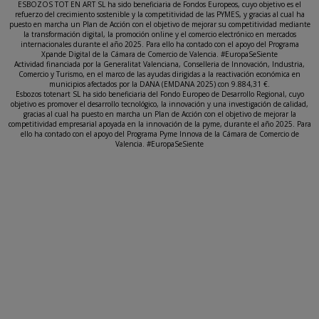
ESBOZOS TOT EN ART SL ha sido beneficiaria de Fondos Europeos, cuyo objetivo es el
refuerzo del crecimiento sostenible y la competitividad de las PYMES, y gracias al cual ha
puesto en marcha un Plan de Acción con el objetivo de mejorar su competitividad mediante
la transformación digital, la promoción online y el comercio electrónico en mercados
internacionales durante el año 2025. Para ello ha contado con el apoyo del Programa
Xpande Digital de la Cámara de Comercio de Valencia. #EuropaSeSiente
Actividad financiada por la Generalitat Valenciana, Conselleria de Innovación, Industria,
Comercio y Turismo, en el marco de las ayudas dirigidas a la reactivación económica en
municipios afectados por la DANA (EMDANA 2025) con 9.884,31 €.
Esbozos totenart SL ha sido beneficiaria del Fondo Europeo de Desarrollo Regional, cuyo
objetivo es promover el desarrollo tecnológico, la innovación y una investigación de calidad,
gracias al cual ha puesto en marcha un Plan de Acción con el objetivo de mejorar la
competitividad empresarial apoyada en la innovación de la pyme, durante el año 2025. Para
ello ha contado con el apoyo del Programa Pyme Innova de la Cámara de Comercio de
Valencia. #EuropaSeSiente