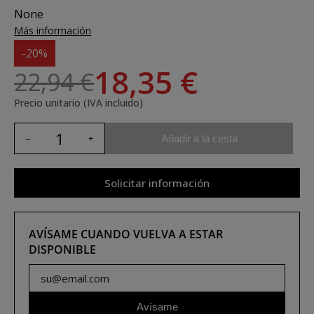
None
Más información
-20%
18,35 €
22,94 €
Precio unitario (IVA incluido)
Añadir a la cesta
Solicitar información
AVÍSAME CUANDO VUELVA A ESTAR
DISPONIBLE
Avísame