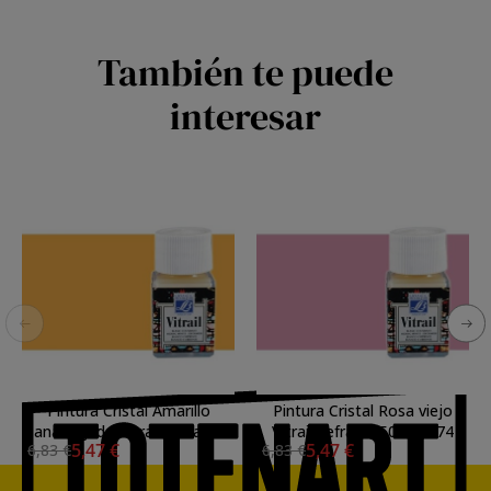
También te puede
interesar
Pintura Cristal Amarillo
Pintura Cristal Rosa viejo
anaranjado Vitrail Lefranc,
Vitrail Lefranc, 50 ml.-374
5,47 €
5,47 €
6,83 €
6,83 €
50 ml.-231