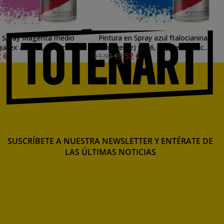
n Spray Magenta medio
Pintura en Spray azul ftalocianina
uitex acrílico, 400 ml.
(tono verde) 0316, Liquitex acrílico,
2 €
9,52 €
11,90 €
400 ml.
SUSCRÍBETE A NUESTRA NEWSLETTER Y ENTÉRATE DE
LAS ÚLTIMAS NOTICIAS