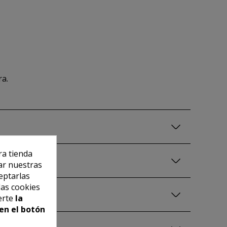
ra.
ra tienda
ar nuestras
eptarlas
las cookies
erte
la
en el botón