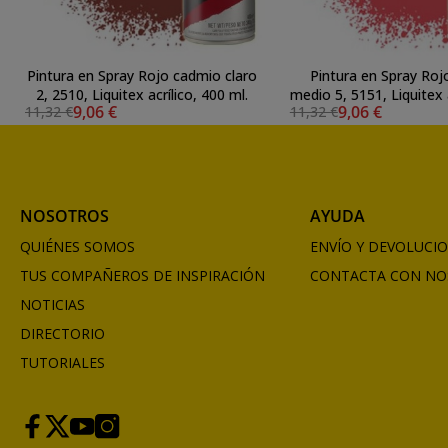
Pintura en Spray Rojo cadmio claro
Pintura en Spray Ro
2, 2510, Liquitex acrílico, 400 ml.
medio 5, 5151, Liquitex 
9,06 €
9,06 €
11,32 €
11,32 €
ml.
NOSOTROS
AYUDA
QUIÉNES SOMOS
ENVÍO Y DEVOLUCI
TUS COMPAÑEROS DE INSPIRACIÓN
CONTACTA CON NO
NOTICIAS
DIRECTORIO
TUTORIALES