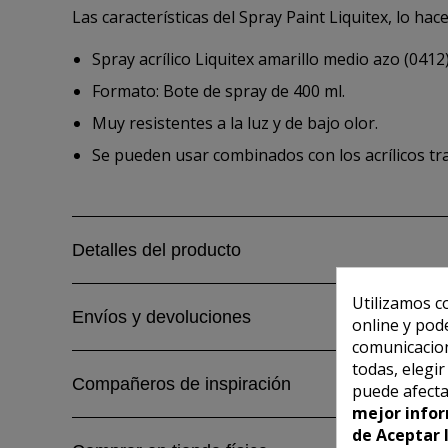
Las características del Spray Paint Liquitex, lo ha
Spray acrílico Liquitex amarillo medio azo (0412)
Formato: Bote de spray de 400 ml.
Muy resistentes a la luz y de bajo olor.
Se pueden usar combinados con los acrílicos tra
Detalles del producto
Utilizamos c
Envíos y devoluciones
online y pod
comunicacion
todas, elegi
Compañeros de inspiración
puede afecta
mejor infor
de Aceptar 