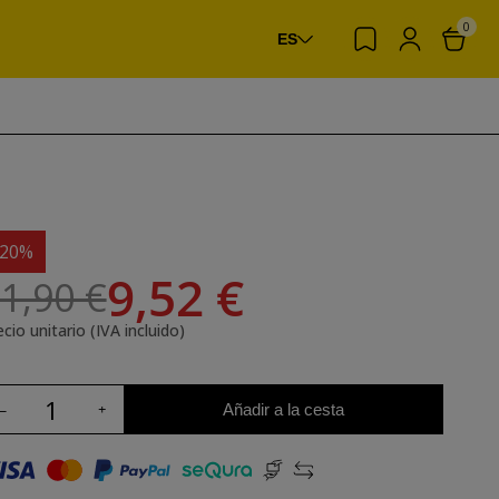
0
ES
-20%
9,52 €
1,90 €
cio unitario (IVA incluido)
Añadir a la cesta