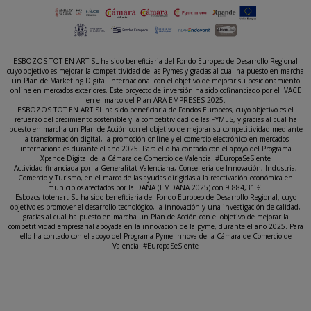
ESBOZOS TOT EN ART SL ha sido beneficiaria del Fondo Europeo de Desarrollo Regional
cuyo objetivo es mejorar la competitividad de las Pymes y gracias al cual ha puesto en marcha
un Plan de Marketing Digital Internacional con el objetivo de mejorar su posicionamiento
online en mercados exteriores. Este proyecto de inversión ha sido cofinanciado por el IVACE
en el marco del Plan ARA EMPRESES 2025.
ESBOZOS TOT EN ART SL ha sido beneficiaria de Fondos Europeos, cuyo objetivo es el
refuerzo del crecimiento sostenible y la competitividad de las PYMES, y gracias al cual ha
puesto en marcha un Plan de Acción con el objetivo de mejorar su competitividad mediante
la transformación digital, la promoción online y el comercio electrónico en mercados
internacionales durante el año 2025. Para ello ha contado con el apoyo del Programa
Xpande Digital de la Cámara de Comercio de Valencia. #EuropaSeSiente
Actividad financiada por la Generalitat Valenciana, Conselleria de Innovación, Industria,
Comercio y Turismo, en el marco de las ayudas dirigidas a la reactivación económica en
municipios afectados por la DANA (EMDANA 2025) con 9.884,31 €.
Esbozos totenart SL ha sido beneficiaria del Fondo Europeo de Desarrollo Regional, cuyo
objetivo es promover el desarrollo tecnológico, la innovación y una investigación de calidad,
gracias al cual ha puesto en marcha un Plan de Acción con el objetivo de mejorar la
competitividad empresarial apoyada en la innovación de la pyme, durante el año 2025. Para
ello ha contado con el apoyo del Programa Pyme Innova de la Cámara de Comercio de
Valencia. #EuropaSeSiente