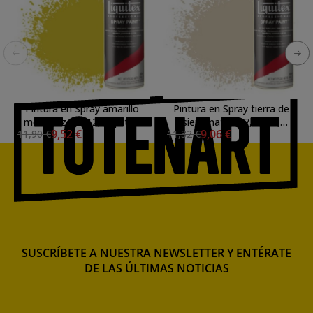
Pintura en Spray amarillo
Pintura en Spray tierra de
medio azo 0412, Liquitex
siena natural 7, 7330,
9,52 €
9,06 €
11,90 €
11,32 €
acrílico, 400 ml.
Liquitex acrílico, 400 ml.
SUSCRÍBETE A NUESTRA NEWSLETTER Y ENTÉRATE
DE LAS ÚLTIMAS NOTICIAS