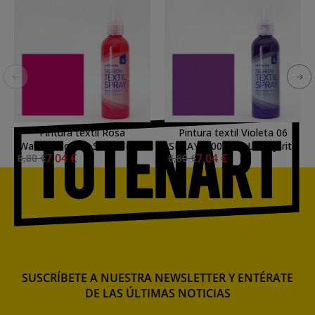
Pintura textil Rosa
Pintura textil Violeta 06
Watermelon 05 SPRAY (100
SPRAY (100 ml.), La Pajarita
7,04 €
7,04 €
8,80 €
8,80 €
ml.), La Pajarita
SUSCRÍBETE A NUESTRA NEWSLETTER Y ENTÉRATE
DE LAS ÚLTIMAS NOTICIAS