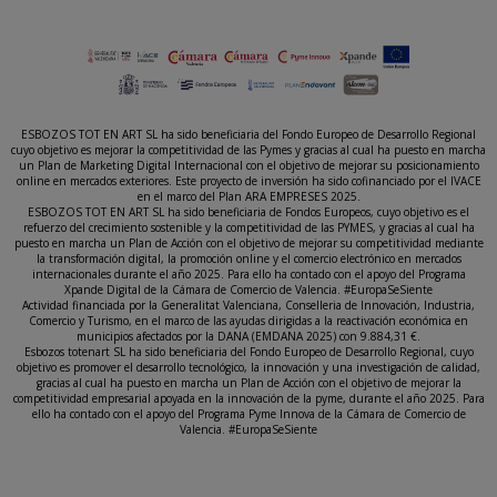
ESBOZOS TOT EN ART SL ha sido beneficiaria del Fondo Europeo de Desarrollo Regional
cuyo objetivo es mejorar la competitividad de las Pymes y gracias al cual ha puesto en marcha
un Plan de Marketing Digital Internacional con el objetivo de mejorar su posicionamiento
online en mercados exteriores. Este proyecto de inversión ha sido cofinanciado por el IVACE
en el marco del Plan ARA EMPRESES 2025.
ESBOZOS TOT EN ART SL ha sido beneficiaria de Fondos Europeos, cuyo objetivo es el
refuerzo del crecimiento sostenible y la competitividad de las PYMES, y gracias al cual ha
puesto en marcha un Plan de Acción con el objetivo de mejorar su competitividad mediante
la transformación digital, la promoción online y el comercio electrónico en mercados
internacionales durante el año 2025. Para ello ha contado con el apoyo del Programa
Xpande Digital de la Cámara de Comercio de Valencia. #EuropaSeSiente
Actividad financiada por la Generalitat Valenciana, Conselleria de Innovación, Industria,
Comercio y Turismo, en el marco de las ayudas dirigidas a la reactivación económica en
municipios afectados por la DANA (EMDANA 2025) con 9.884,31 €.
Esbozos totenart SL ha sido beneficiaria del Fondo Europeo de Desarrollo Regional, cuyo
objetivo es promover el desarrollo tecnológico, la innovación y una investigación de calidad,
gracias al cual ha puesto en marcha un Plan de Acción con el objetivo de mejorar la
competitividad empresarial apoyada en la innovación de la pyme, durante el año 2025. Para
ello ha contado con el apoyo del Programa Pyme Innova de la Cámara de Comercio de
Valencia. #EuropaSeSiente