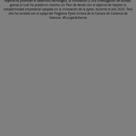
objetivo es promover el desarrollo tecnológico, la innovación y una investigación de calidad,
gracias al cual ha puesto en marcha un Plan de Acción con el objetivo de mejorar la
competitividad empresarial apoyada en la innovación de la pyme, durante el año 2025. Para
ello ha contado con el apoyo del Programa Pyme Innova de la Cámara de Comercio de
Valencia. #EuropaSeSiente