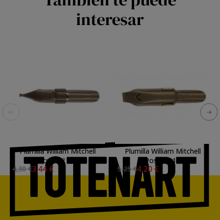
interesar
Plumilla William Mitchell
Plumilla William Mitchell
Script nº 1,5
Poster L14
3,44 €
4,20 €
4,30 €
5,25 €