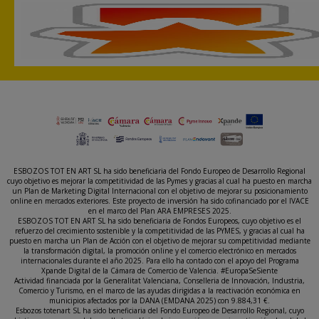
ESBOZOS TOT EN ART SL ha sido beneficiaria del Fondo Europeo de Desarrollo Regional
cuyo objetivo es mejorar la competitividad de las Pymes y gracias al cual ha puesto en marcha
un Plan de Marketing Digital Internacional con el objetivo de mejorar su posicionamiento
online en mercados exteriores. Este proyecto de inversión ha sido cofinanciado por el IVACE
en el marco del Plan ARA EMPRESES 2025.
ESBOZOS TOT EN ART SL ha sido beneficiaria de Fondos Europeos, cuyo objetivo es el
refuerzo del crecimiento sostenible y la competitividad de las PYMES, y gracias al cual ha
puesto en marcha un Plan de Acción con el objetivo de mejorar su competitividad mediante
la transformación digital, la promoción online y el comercio electrónico en mercados
internacionales durante el año 2025. Para ello ha contado con el apoyo del Programa
Xpande Digital de la Cámara de Comercio de Valencia. #EuropaSeSiente
Actividad financiada por la Generalitat Valenciana, Conselleria de Innovación, Industria,
Comercio y Turismo, en el marco de las ayudas dirigidas a la reactivación económica en
municipios afectados por la DANA (EMDANA 2025) con 9.884,31 €.
Esbozos totenart SL ha sido beneficiaria del Fondo Europeo de Desarrollo Regional, cuyo