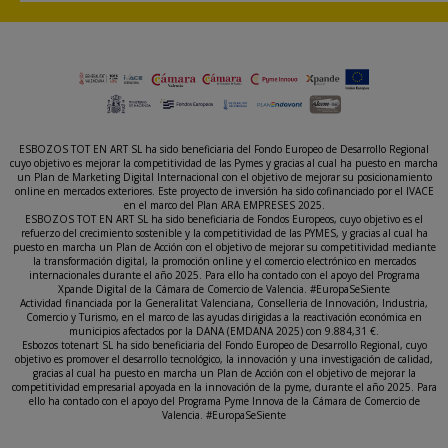
ESBOZOS TOT EN ART SL ha sido beneficiaria del Fondo Europeo de Desarrollo Regional
cuyo objetivo es mejorar la competitividad de las Pymes y gracias al cual ha puesto en marcha
un Plan de Marketing Digital Internacional con el objetivo de mejorar su posicionamiento
online en mercados exteriores. Este proyecto de inversión ha sido cofinanciado por el IVACE
en el marco del Plan ARA EMPRESES 2025.
ESBOZOS TOT EN ART SL ha sido beneficiaria de Fondos Europeos, cuyo objetivo es el
refuerzo del crecimiento sostenible y la competitividad de las PYMES, y gracias al cual ha
puesto en marcha un Plan de Acción con el objetivo de mejorar su competitividad mediante
la transformación digital, la promoción online y el comercio electrónico en mercados
internacionales durante el año 2025. Para ello ha contado con el apoyo del Programa
Xpande Digital de la Cámara de Comercio de Valencia. #EuropaSeSiente
Actividad financiada por la Generalitat Valenciana, Conselleria de Innovación, Industria,
Comercio y Turismo, en el marco de las ayudas dirigidas a la reactivación económica en
municipios afectados por la DANA (EMDANA 2025) con 9.884,31 €.
Esbozos totenart SL ha sido beneficiaria del Fondo Europeo de Desarrollo Regional, cuyo
objetivo es promover el desarrollo tecnológico, la innovación y una investigación de calidad,
gracias al cual ha puesto en marcha un Plan de Acción con el objetivo de mejorar la
competitividad empresarial apoyada en la innovación de la pyme, durante el año 2025. Para
ello ha contado con el apoyo del Programa Pyme Innova de la Cámara de Comercio de
Valencia. #EuropaSeSiente