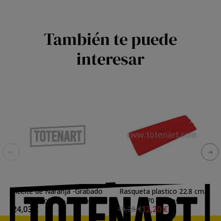
También te puede
interesar
Aceite de Naranja -Grabado
Rasqueta plastico 22.8 cm.,
Electrolitico-, 1 litro.
70 grados.
24,03 €
12,20 €
15,25 €