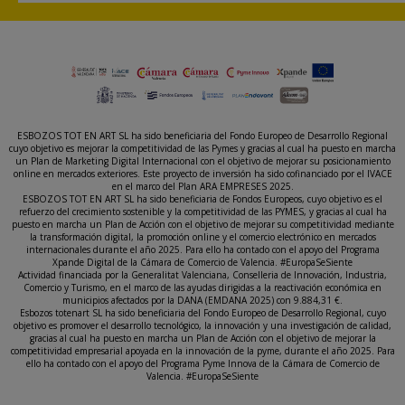
ESBOZOS TOT EN ART SL ha sido beneficiaria del Fondo Europeo de Desarrollo Regional
cuyo objetivo es mejorar la competitividad de las Pymes y gracias al cual ha puesto en marcha
un Plan de Marketing Digital Internacional con el objetivo de mejorar su posicionamiento
online en mercados exteriores. Este proyecto de inversión ha sido cofinanciado por el IVACE
en el marco del Plan ARA EMPRESES 2025.
ESBOZOS TOT EN ART SL ha sido beneficiaria de Fondos Europeos, cuyo objetivo es el
refuerzo del crecimiento sostenible y la competitividad de las PYMES, y gracias al cual ha
puesto en marcha un Plan de Acción con el objetivo de mejorar su competitividad mediante
la transformación digital, la promoción online y el comercio electrónico en mercados
internacionales durante el año 2025. Para ello ha contado con el apoyo del Programa
Xpande Digital de la Cámara de Comercio de Valencia. #EuropaSeSiente
Actividad financiada por la Generalitat Valenciana, Conselleria de Innovación, Industria,
Comercio y Turismo, en el marco de las ayudas dirigidas a la reactivación económica en
municipios afectados por la DANA (EMDANA 2025) con 9.884,31 €.
Esbozos totenart SL ha sido beneficiaria del Fondo Europeo de Desarrollo Regional, cuyo
objetivo es promover el desarrollo tecnológico, la innovación y una investigación de calidad,
gracias al cual ha puesto en marcha un Plan de Acción con el objetivo de mejorar la
competitividad empresarial apoyada en la innovación de la pyme, durante el año 2025. Para
ello ha contado con el apoyo del Programa Pyme Innova de la Cámara de Comercio de
Valencia. #EuropaSeSiente