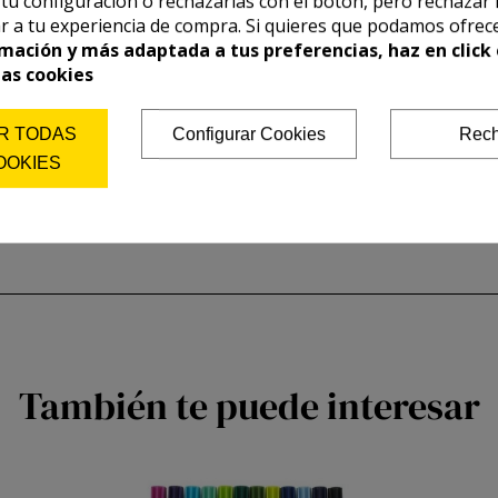
r tu configuración o rechazarlas con el botón, pero rechazar 
r a tu experiencia de compra. Si quieres que podamos ofrec
mación y más adaptada a tus preferencias, haz en click 
las cookies
R TODAS
Configurar Cookies
Rech
OOKIES
También te puede interesar