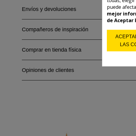
todas, elegi
puede afecta
Envíos y devoluciones
mejor infor
de Aceptar 
Compañeros de inspiración
ACEPTA
LAS C
Comprar en tienda física
Opiniones de clientes