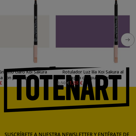
ris frío claro Koi Sakura
Rotulador Luz lila Koi Sakura al
ua con punta pincel
agua con punta pincel
 €
1,88 €
2,50 €
SUSCRÍBETE A NUESTRA NEWSLETTER Y ENTÉRATE DE