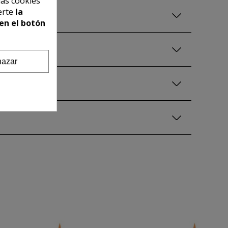
las cookies
erte
la
en el botón
azar