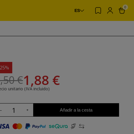
0
ES
-25%
1,88 €
,50 €
cio unitario (IVA incluido)
Añadir a la cesta