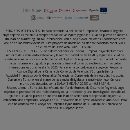
ESBOZOS TOT EN ART SL ha sido beneficiaria del Fondo Europeo de Desarrollo Regional
cuyo objetivo es mejorar la competitividad de las Pymes y gracias al cual ha puesto en marcha
un Plan de Marketing Digital Internacional con el objetivo de mejorar su posicionamiento
online en mercados exteriores. Este proyecto de inversión ha sido cofinanciado por el IVACE
en el marco del Plan ARA EMPRESES 2025.
ESBOZOS TOT EN ART SL ha sido beneficiaria de Fondos Europeos, cuyo objetivo es el
refuerzo del crecimiento sostenible y la competitividad de las PYMES, y gracias al cual ha
puesto en marcha un Plan de Acción con el objetivo de mejorar su competitividad mediante
la transformación digital, la promoción online y el comercio electrónico en mercados
internacionales durante el año 2025. Para ello ha contado con el apoyo del Programa
Xpande Digital de la Cámara de Comercio de Valencia. #EuropaSeSiente
Actividad financiada por la Generalitat Valenciana, Conselleria de Innovación, Industria,
Comercio y Turismo, en el marco de las ayudas dirigidas a la reactivación económica en
municipios afectados por la DANA (EMDANA 2025) con 9.884,31 €.
Esbozos totenart SL ha sido beneficiaria del Fondo Europeo de Desarrollo Regional, cuyo
objetivo es promover el desarrollo tecnológico, la innovación y una investigación de calidad,
gracias al cual ha puesto en marcha un Plan de Acción con el objetivo de mejorar la
competitividad empresarial apoyada en la innovación de la pyme, durante el año 2025. Para
ello ha contado con el apoyo del Programa Pyme Innova de la Cámara de Comercio de
Valencia. #EuropaSeSiente