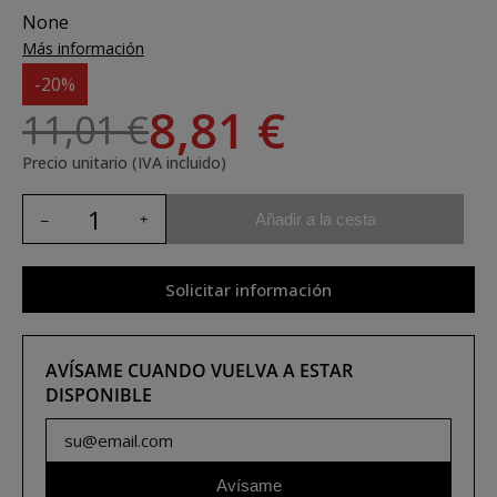
None
Más información
-20%
8,81 €
11,01 €
Precio unitario (IVA incluido)
Añadir a la cesta
Solicitar información
AVÍSAME CUANDO VUELVA A ESTAR
DISPONIBLE
Avísame