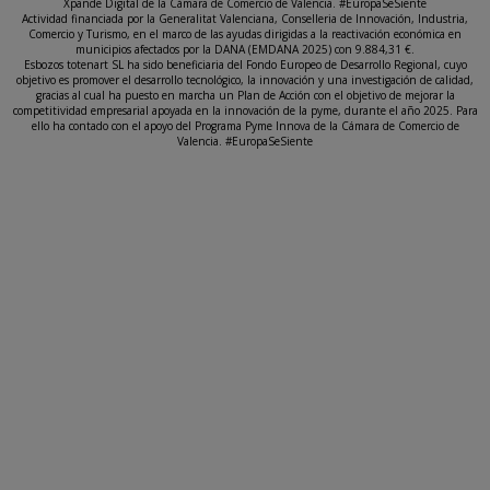
Xpande Digital de la Cámara de Comercio de Valencia. #EuropaSeSiente
Actividad financiada por la Generalitat Valenciana, Conselleria de Innovación, Industria,
Comercio y Turismo, en el marco de las ayudas dirigidas a la reactivación económica en
municipios afectados por la DANA (EMDANA 2025) con 9.884,31 €.
Esbozos totenart SL ha sido beneficiaria del Fondo Europeo de Desarrollo Regional, cuyo
objetivo es promover el desarrollo tecnológico, la innovación y una investigación de calidad,
gracias al cual ha puesto en marcha un Plan de Acción con el objetivo de mejorar la
competitividad empresarial apoyada en la innovación de la pyme, durante el año 2025. Para
ello ha contado con el apoyo del Programa Pyme Innova de la Cámara de Comercio de
Valencia. #EuropaSeSiente