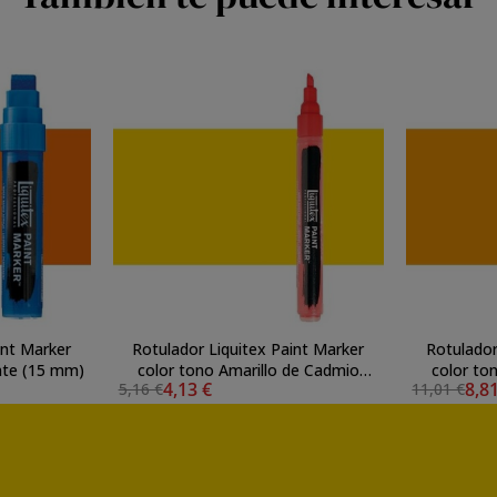
int Marker
Rotulador Liquitex Paint Marker
Rotulador
ente (15 mm)
color tono Amarillo de Cadmio
color to
4,13 €
8,8
5,16 €
11,01 €
Medio (2 mm)
O