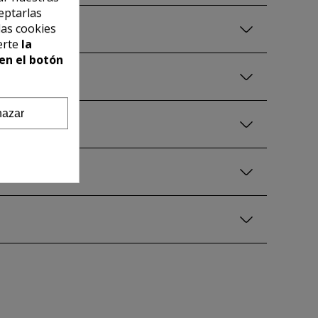
eptarlas
las cookies
erte
la
en el botón
azar