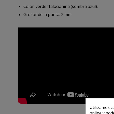
Color: verde ftalocianina (sombra azul).
Grosor de la punta: 2 mm.
Utilizamos c
online y pod