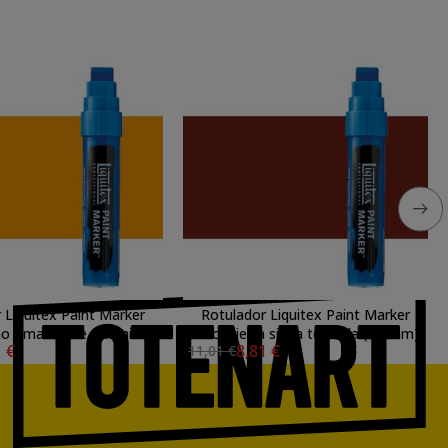
 Liquitex Paint Marker
Rotulador Liquitex Paint Marker
no Amarillo de Cadmio
color tierra siena tostada (15 mm)
1 €
8,81 €
11,01 €
scuro (15 mm)