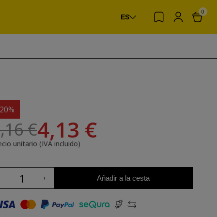
0
ES
-20%
4,13 €
,16 €
cio unitario (IVA incluido)
Añadir a la cesta