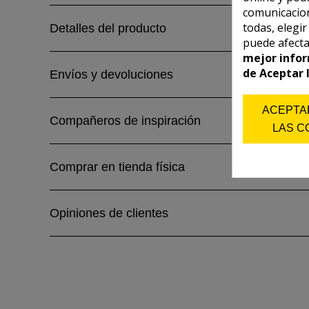
comunicacion
todas, elegi
Detalles del producto
puede afecta
mejor infor
de Aceptar 
Envíos y devoluciones
ACEPTA
Compañeros de inspiración
LAS C
Comprar en tienda física
Opiniones de clientes