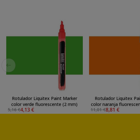
Rotulador Liquitex Paint Marker
Rotulador Liquitex Pa
color verde fluorescente (2 mm)
color naranja fluoresc
4,13 €
8,81 €
5,16 €
11,01 €