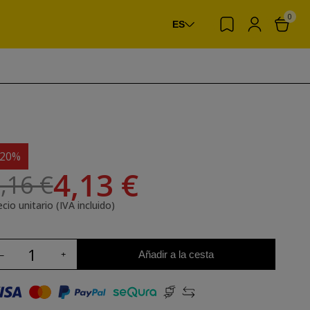
0
ES
-20%
4,13 €
,16 €
cio unitario (IVA incluido)
Añadir a la cesta