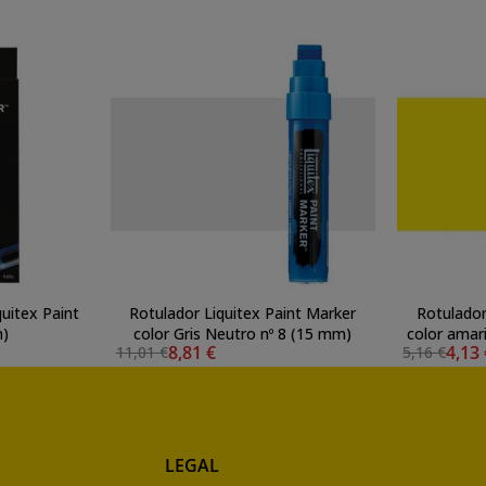
quitex Paint
Rotulador Liquitex Paint Marker
Rotulador
m)
color Gris Neutro nº 8 (15 mm)
color amar
8,81 €
4,13
11,01 €
5,16 €
LEGAL