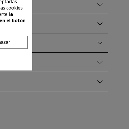
eptarlas
las cookies
erte
la
en el botón
azar