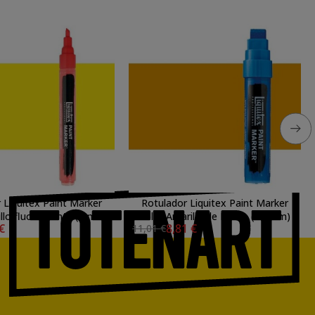
 Liquitex Paint Marker
Rotulador Liquitex Paint Marker
illo fluorescente (2 mm)
color Amarillo de Marte (15 mm)
 €
8,81 €
11,01 €