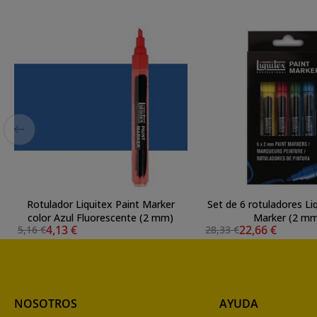
Rotulador Liquitex Paint Marker
Set de 6 rotuladores Li
color Azul Fluorescente (2 mm)
Marker (2 m
4,13 €
22,66 €
5,16 €
28,33 €
NOSOTROS
AYUDA