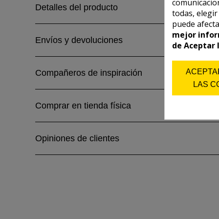
comunicacion
Detalles del producto
todas, elegi
puede afecta
mejor infor
Envíos y devoluciones
de Aceptar 
ACEPTA
Compañeros de inspiración
LAS C
Comprar en tienda física
Opiniones de clientes