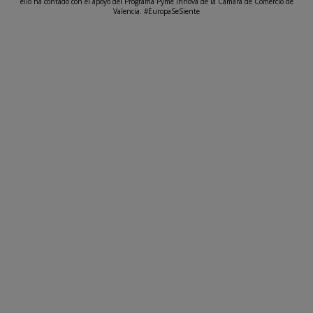
ello ha contado con el apoyo del Programa Pyme Innova de la Cámara de Comercio de
Valencia. #EuropaSeSiente