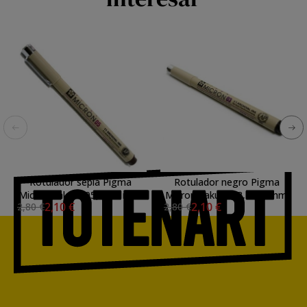
Rotulador sepia Pigma
Rotulador negro Pigma
Micron Sakura 05, 0.45 mm.
Micron Sakura 03, 0.35 mm.
2,10 €
2,10 €
2,80 €
2,80 €