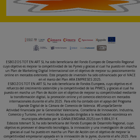
ESBOZOS TOT EN ART SL ha sido beneficiaria del Fondo Europeo de Desarrollo Regional
cuyo objetivo es mejorar la competitividad de las Pymes y gracias al cual ha puesto en marcha
un Plan de Marketing Digital Internacional con el objetivo de mejorar su posicionamiento
online en mercados exteriores. Este proyecto de inversión ha sido cofinanciado por el IVACE
en el marco del Plan ARA EMPRESES 2025.
ESBOZOS TOT EN ART SL ha sido beneficiaria de Fondos Europeos, cuyo objetivo es el
refuerzo del crecimiento sostenible y la competitividad de las PYMES, y gracias al cual ha
puesto en marcha un Plan de Acción con el objetivo de mejorar su competitividad mediante
la transformación digital, la promoción online y el comercio electrónico en mercados
internacionales durante el año 2025. Para ello ha contado con el apoyo del Programa
Xpande Digital de la Cámara de Comercio de Valencia. #EuropaSeSiente
Actividad financiada por la Generalitat Valenciana, Conselleria de Innovación, Industria,
Comercio y Turismo, en el marco de las ayudas dirigidas a la reactivación económica en
municipios afectados por la DANA (EMDANA 2025) con 9.884,31 €.
Esbozos totenart SL ha sido beneficiaria del Fondo Europeo de Desarrollo Regional, cuyo
objetivo es promover el desarrollo tecnológico, la innovación y una investigación de calidad,
gracias al cual ha puesto en marcha un Plan de Acción con el objetivo de mejorar la
competitividad empresarial apoyada en la innovación de la pyme, durante el año 2025. Para