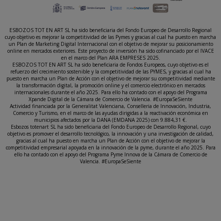
ESBOZOS TOT EN ART SL ha sido beneficiaria del Fondo Europeo de Desarrollo Regional
cuyo objetivo es mejorar la competitividad de las Pymes y gracias al cual ha puesto en marcha
un Plan de Marketing Digital Internacional con el objetivo de mejorar su posicionamiento
online en mercados exteriores. Este proyecto de inversión ha sido cofinanciado por el IVACE
en el marco del Plan ARA EMPRESES 2025.
ESBOZOS TOT EN ART SL ha sido beneficiaria de Fondos Europeos, cuyo objetivo es el
refuerzo del crecimiento sostenible y la competitividad de las PYMES, y gracias al cual ha
puesto en marcha un Plan de Acción con el objetivo de mejorar su competitividad mediante
la transformación digital, la promoción online y el comercio electrónico en mercados
internacionales durante el año 2025. Para ello ha contado con el apoyo del Programa
Xpande Digital de la Cámara de Comercio de Valencia. #EuropaSeSiente
Actividad financiada por la Generalitat Valenciana, Conselleria de Innovación, Industria,
Comercio y Turismo, en el marco de las ayudas dirigidas a la reactivación económica en
municipios afectados por la DANA (EMDANA 2025) con 9.884,31 €.
Esbozos totenart SL ha sido beneficiaria del Fondo Europeo de Desarrollo Regional, cuyo
objetivo es promover el desarrollo tecnológico, la innovación y una investigación de calidad,
gracias al cual ha puesto en marcha un Plan de Acción con el objetivo de mejorar la
competitividad empresarial apoyada en la innovación de la pyme, durante el año 2025. Para
ello ha contado con el apoyo del Programa Pyme Innova de la Cámara de Comercio de
Valencia. #EuropaSeSiente