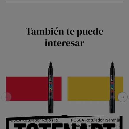
También te puede
interesar
POSCA Rotulador Rojo (15)
POSCA Rotulador Naranja
PC5M
Palido (Naranja Claro) (54)