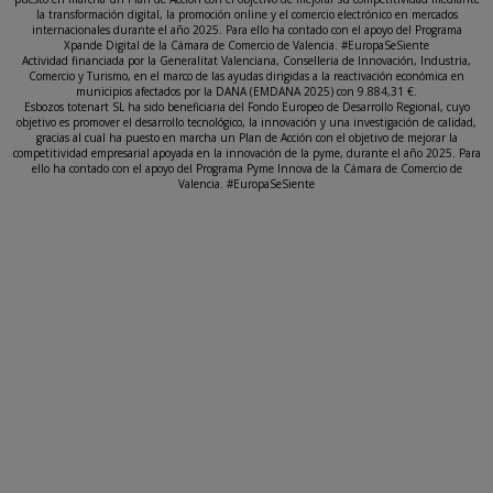
la transformación digital, la promoción online y el comercio electrónico en mercados
internacionales durante el año 2025. Para ello ha contado con el apoyo del Programa
Xpande Digital de la Cámara de Comercio de Valencia. #EuropaSeSiente
Actividad financiada por la Generalitat Valenciana, Conselleria de Innovación, Industria,
Comercio y Turismo, en el marco de las ayudas dirigidas a la reactivación económica en
municipios afectados por la DANA (EMDANA 2025) con 9.884,31 €.
Esbozos totenart SL ha sido beneficiaria del Fondo Europeo de Desarrollo Regional, cuyo
objetivo es promover el desarrollo tecnológico, la innovación y una investigación de calidad,
gracias al cual ha puesto en marcha un Plan de Acción con el objetivo de mejorar la
competitividad empresarial apoyada en la innovación de la pyme, durante el año 2025. Para
ello ha contado con el apoyo del Programa Pyme Innova de la Cámara de Comercio de
Valencia. #EuropaSeSiente