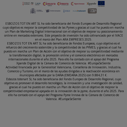
ESBOZOS TOT EN ART SL ha sido beneficiaria del Fondo Europeo de Desarrollo Regional
cuyo objetivo es mejorar la competitividad de las Pymes y gracias al cual ha puesto en marcha
un Plan de Marketing Digital Internacional con el objetivo de mejorar su posicionamiento
online en mercados exteriores. Este proyecto de inversión ha sido cofinanciado por el IVACE
en el marco del Plan ARA EMPRESES 2025.
ESBOZOS TOT EN ART SL ha sido beneficiaria de Fondos Europeos, cuyo objetivo es el
refuerzo del crecimiento sostenible y la competitividad de las PYMES, y gracias al cual ha
puesto en marcha un Plan de Acción con el objetivo de mejorar su competitividad mediante
la transformación digital, la promoción online y el comercio electrónico en mercados
internacionales durante el año 2025. Para ello ha contado con el apoyo del Programa
Xpande Digital de la Cámara de Comercio de Valencia. #EuropaSeSiente
Actividad financiada por la Generalitat Valenciana, Conselleria de Innovación, Industria,
Comercio y Turismo, en el marco de las ayudas dirigidas a la reactivación económica en
municipios afectados por la DANA (EMDANA 2025) con 9.884,31 €.
Esbozos totenart SL ha sido beneficiaria del Fondo Europeo de Desarrollo Regional, cuyo
objetivo es promover el desarrollo tecnológico, la innovación y una investigación de calidad,
gracias al cual ha puesto en marcha un Plan de Acción con el objetivo de mejorar la
competitividad empresarial apoyada en la innovación de la pyme, durante el año 2025. Para
ello ha contado con el apoyo del Programa Pyme Innova de la Cámara de Comercio de
Valencia. #EuropaSeSiente