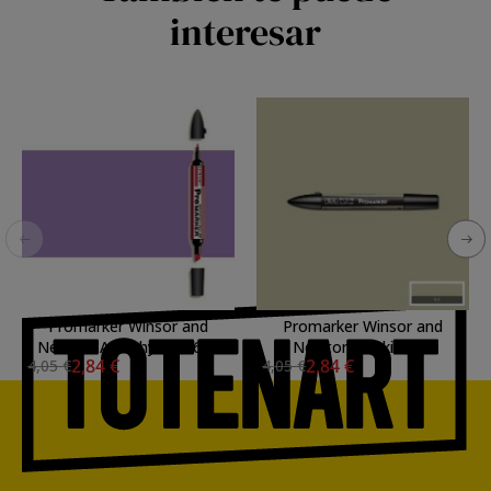
interesar
Promarker Winsor and
Promarker Winsor and
Newton Amethyste V626
Newton Khaki Y616
2,84 €
2,84 €
4,05 €
4,05 €