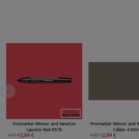
Promarker Winsor and Newton
Promarker Winsor and 
Lipstick Red R576
Cálido 4 WG
2,84 €
2,84 €
4,05 €
4,05 €