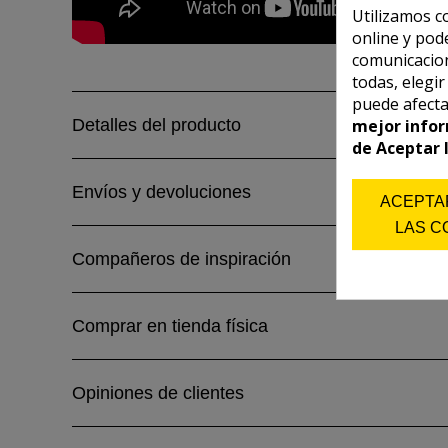
Utilizamos c
online y pod
comunicacion
todas, elegi
puede afecta
mejor infor
Detalles del producto
de Aceptar 
Envíos y devoluciones
ACEPTA
LAS C
Compañeros de inspiración
Comprar en tienda física
Opiniones de clientes