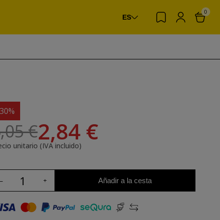
0
ES
-30%
2,84 €
,05 €
cio unitario (IVA incluido)
Añadir a la cesta