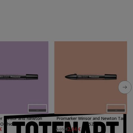
r Winsor and Newton
Promarker Winsor and Newton Tan
Orchid V528
O528
 €
2,84 €
4,05 €