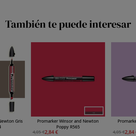
También te puede interesar
Newton Gris
Promarker Winsor and Newton
Promarke
4
Poppy R565
2,84 €
2,84
4,05 €
4,05 €