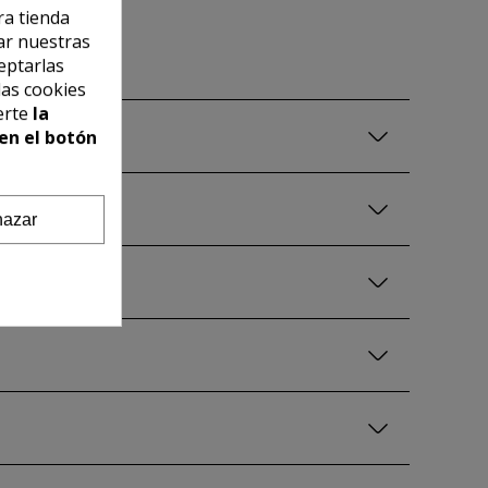
ra tienda
ar nuestras
eptarlas
las cookies
erte
la
en el botón
azar