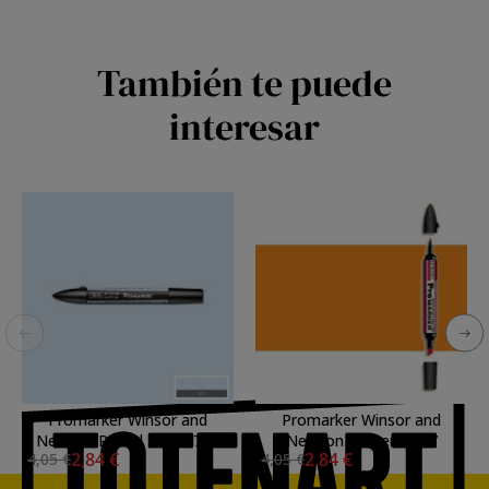
También te puede
interesar
Promarker Winsor and
Promarker Winsor and
Newton Pastel Blue C719
Newton Amber O567
2,84 €
2,84 €
4,05 €
4,05 €