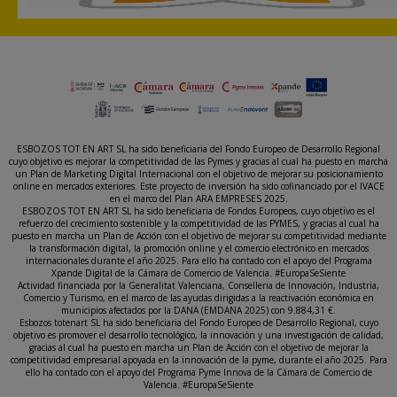
ESBOZOS TOT EN ART SL ha sido beneficiaria del Fondo Europeo de Desarrollo Regional
cuyo objetivo es mejorar la competitividad de las Pymes y gracias al cual ha puesto en marcha
un Plan de Marketing Digital Internacional con el objetivo de mejorar su posicionamiento
online en mercados exteriores. Este proyecto de inversión ha sido cofinanciado por el IVACE
en el marco del Plan ARA EMPRESES 2025.
ESBOZOS TOT EN ART SL ha sido beneficiaria de Fondos Europeos, cuyo objetivo es el
refuerzo del crecimiento sostenible y la competitividad de las PYMES, y gracias al cual ha
puesto en marcha un Plan de Acción con el objetivo de mejorar su competitividad mediante
la transformación digital, la promoción online y el comercio electrónico en mercados
internacionales durante el año 2025. Para ello ha contado con el apoyo del Programa
Xpande Digital de la Cámara de Comercio de Valencia. #EuropaSeSiente
Actividad financiada por la Generalitat Valenciana, Conselleria de Innovación, Industria,
Comercio y Turismo, en el marco de las ayudas dirigidas a la reactivación económica en
municipios afectados por la DANA (EMDANA 2025) con 9.884,31 €.
Esbozos totenart SL ha sido beneficiaria del Fondo Europeo de Desarrollo Regional, cuyo
objetivo es promover el desarrollo tecnológico, la innovación y una investigación de calidad,
gracias al cual ha puesto en marcha un Plan de Acción con el objetivo de mejorar la
competitividad empresarial apoyada en la innovación de la pyme, durante el año 2025. Para
ello ha contado con el apoyo del Programa Pyme Innova de la Cámara de Comercio de
Valencia. #EuropaSeSiente