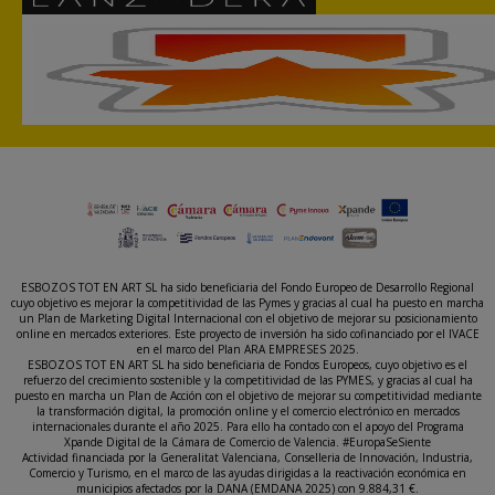
ESBOZOS TOT EN ART SL ha sido beneficiaria del Fondo Europeo de Desarrollo Regional
cuyo objetivo es mejorar la competitividad de las Pymes y gracias al cual ha puesto en marcha
un Plan de Marketing Digital Internacional con el objetivo de mejorar su posicionamiento
online en mercados exteriores. Este proyecto de inversión ha sido cofinanciado por el IVACE
en el marco del Plan ARA EMPRESES 2025.
ESBOZOS TOT EN ART SL ha sido beneficiaria de Fondos Europeos, cuyo objetivo es el
refuerzo del crecimiento sostenible y la competitividad de las PYMES, y gracias al cual ha
puesto en marcha un Plan de Acción con el objetivo de mejorar su competitividad mediante
la transformación digital, la promoción online y el comercio electrónico en mercados
internacionales durante el año 2025. Para ello ha contado con el apoyo del Programa
Xpande Digital de la Cámara de Comercio de Valencia. #EuropaSeSiente
Actividad financiada por la Generalitat Valenciana, Conselleria de Innovación, Industria,
Comercio y Turismo, en el marco de las ayudas dirigidas a la reactivación económica en
municipios afectados por la DANA (EMDANA 2025) con 9.884,31 €.