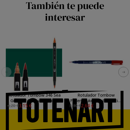
También te puede
interesar
Rotulador Tombow 346 Sea
Rotulador Tombow
Green doble punta pincel
Fudenosuke, punta elástica
3,15 €
2,64 €
4,20 €
3,30 €
dura, base agua, rojo